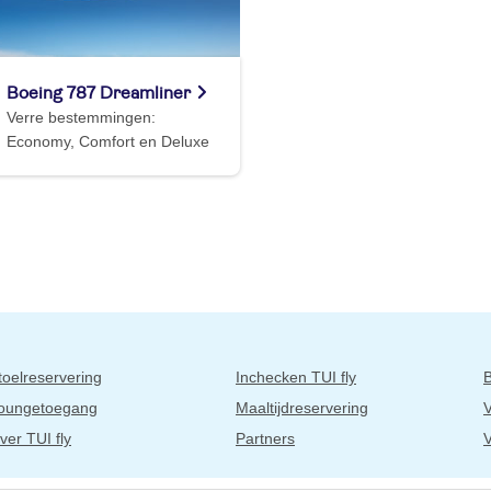
Boeing 787 Dreamliner
Verre bestemmingen:
Economy, Comfort en Deluxe
toelreservering
Inchecken TUI fly
oungetoegang
Maaltijdreservering
V
ver TUI fly
Partners
V