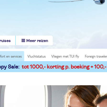
ruises
Meer reizen
fort en services
Vluchtstatus
Vliegen met TUI fly
Foreign travele
py Sale:
tot 1000,- korting p. boeking + 100,-