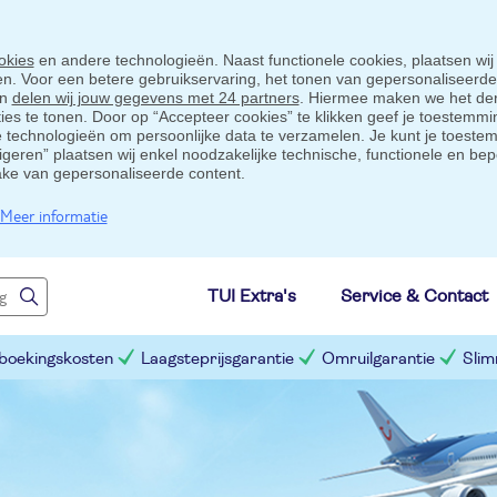
okies
en andere technologieën. Naast functionele cookies, plaatsen wij
ten. Voor een betere gebruikservaring, het tonen van gepersonaliseerd
en
delen wij jouw gegevens met 24 partners
. Hiermee maken we het der
s te tonen. Door op “Accepteer cookies” te klikken geef je toestemmin
technologieën om persoonlijke data te verzamelen. Je kunt je toestem
eigeren” plaatsen wij enkel noodzakelijke technische, functionele en bep
ake van gepersonaliseerde content.
Meer informatie
TUI Extra's
Service & Contact
 boekingskosten
Laagsteprijsgarantie
Omruilgarantie
Slim