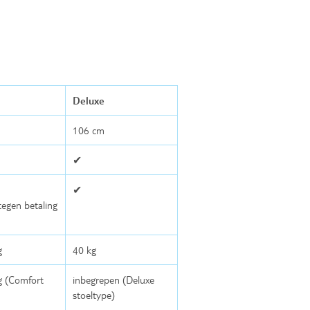
Deluxe
106 cm
✔
✔
tegen betaling
g
40 kg
g (Comfort
inbegrepen (Deluxe
stoeltype)