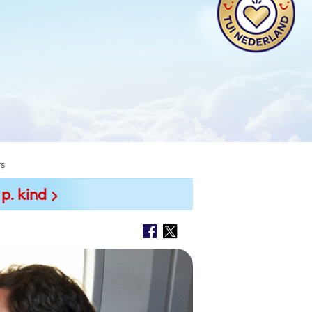
rs
 p. kind