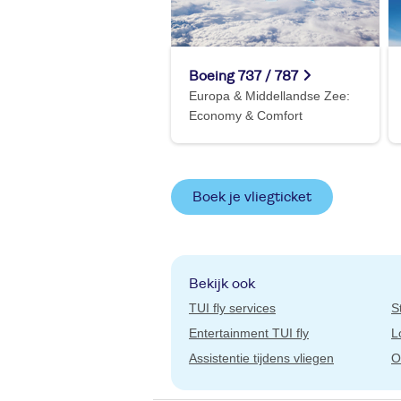
Boeing 737 / 787
Europa & Middellandse Zee:
Economy & Comfort
Boek je vliegticket
Bekijk ook
TUI fly services
S
Entertainment TUI fly
L
Assistentie tijdens vliegen
O