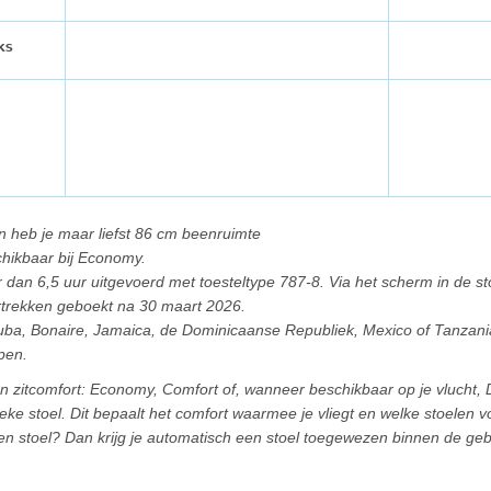
ks
an heb je maar liefst 86 cm beenruimte
chikbaar bij Economy.
r dan 6,5 uur uitgevoerd met toesteltype 787-8. Via het scherm in de sto
rtrekken geboekt na 30 maart 2026.
ruba, Bonaire, Jamaica, de Dominicaanse Republiek, Mexico of Tanzani
pen.
 een zitcomfort: Economy, Comfort of, wanneer beschikbaar op je vlucht
ke stoel. Dit bepaalt het comfort waarmee je vliegt en welke stoelen vo
en stoel? Dan krijg je automatisch een stoel toegewezen binnen de geb