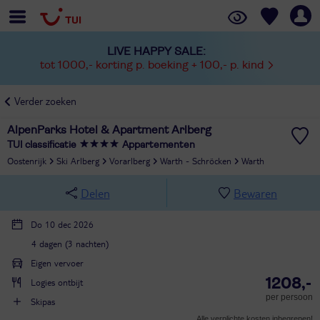
LIVE HAPPY SALE:
tot 1000,- korting p. boeking + 100,- p. kind
Verder zoeken
AlpenParks Hotel & Apartment Arlberg
TUI classificatie
Appartementen
Oostenrijk
Ski Arlberg
Vorarlberg
Warth - Schröcken
Warth
Delen
Bewaren
Do 10 dec 2026
4 dagen (3 nachten)
Eigen vervoer
1208,-
Logies ontbijt
per persoon
Skipas
Alle verplichte kosten inbegrepen!