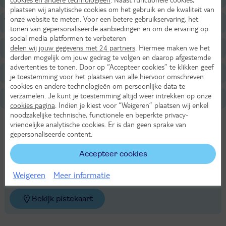
plaatsen wij analytische cookies om het gebruik en de kwaliteit van
onze website te meten. Voor een betere gebruikservaring, het
Verzorging
tonen van gepersonaliseerde aanbiedingen en om de ervaring op
social media platformen te verbeteren
Belangrijke informatie
delen wij jouw gegevens met 24 partners
. Hiermee maken we het
derden mogelijk om jouw gedrag te volgen en daarop afgestemde
advertenties te tonen. Door op “Accepteer cookies” te klikken geef
Inbegrepen
je toestemming voor het plaatsen van alle hiervoor omschreven
cookies en andere technologieën om persoonlijke data te
verzamelen. Je kunt je toestemming altijd weer intrekken op onze
Niet Inbegrepen (ter plaatse betalen)
cookies pagina
. Indien je kiest voor “Weigeren” plaatsen wij enkel
noodzakelijke technische, functionele en beperkte privacy-
Wintersport Ski Arlberg
vriendelijke analytische cookies. Er is dan geen sprake van
gepersonaliseerde content.
Liften
(93)
Totale skipiste
(345 km)
gondelliften
10
blauwe piste
138 km
Accepteer cookies
cabineliften
7
rode piste
145 km
stoeltjesliften
48
zwarte piste
42 km
Weigeren
Meer informatie
sleepliften
35
Bekijk pistekaart