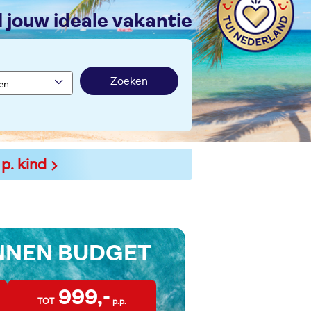
nd jouw ideale vakantie
Zoeken
 p. kind
INNEN BUDGET
999,-
TOT
p.p.