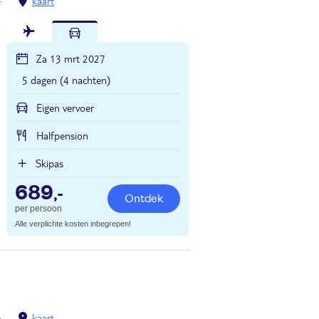
kaart
Za 13 mrt 2027
5 dagen (4 nachten)
Eigen vervoer
Halfpension
Skipas
689
,-
Ontdek
per persoon
Alle verplichte kosten inbegrepen!
kaart