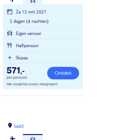
Za 13 mrt 2027
5 dagen (4 nachten)
Eigen vervoer
Halfpension
Skipas
571
,-
Ontdek
per persoon
Alle verplichte kosten inbegrepen!
kaart