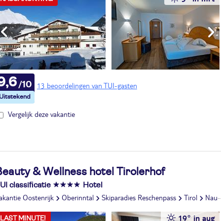
9,6
13 beoordelingen van TUI-gasten
Vergelijk deze vakantie
eauty & Wellness hotel Tirolerhof
UI classificatie
Hotel
akantie Oostenrijk
Oberinntal
Skiparadies Reschenpass
Tirol
Nauders
19° in aug
LAST MINUTE!