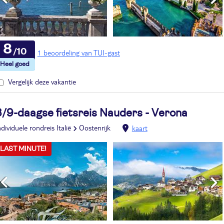
8
1 beoordeling van TUI-gast
Vergelijk deze vakantie
8/9-daagse fietsreis Nauders - Verona
ndividuele rondreis Italië
Oostenrijk
kaart
LAST MINUTE!