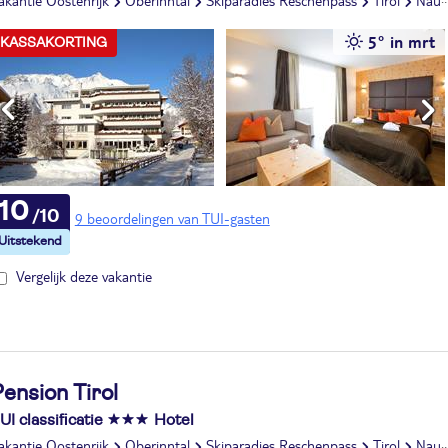
akantie Oostenrijk
Oberinntal
Skiparadies Reschenpass
Tirol
Nauders
5° in mrt
KASSAKORTING
10
9 beoordelingen van TUI-gasten
Vergelijk deze vakantie
ension Tirol
UI classificatie
Hotel
akantie Oostenrijk
Oberinntal
Skiparadies Reschenpass
Tirol
Nauders