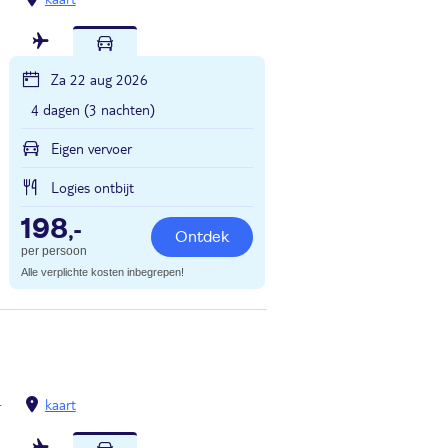
Za 22 aug 2026
4 dagen (3 nachten)
Eigen vervoer
Logies ontbijt
198
,-
Ontdek
per persoon
Alle verplichte kosten inbegrepen!
kaart