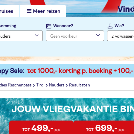
vi
ruises
Meer reizen
temming
Wanneer?
Wie?
py Sale:
tot 1000,- korting p. boeking + 100,-
dies Reschenpass
Tirol
Nauders
Resultaten
JOUW VLIEGVAKANTIE B
499,-
699,-
TOT
p.p.
TOT
p.p.