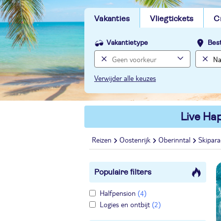
Vakanties
Vliegtickets
C
Vakantietype
Bes
Verwijder alle keuzes
Live Hap
Reizen
Oostenrijk
Oberinntal
Skipara
Populaire filters
Halfpension
(4)
Logies en ontbijt
(2)