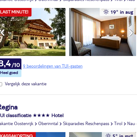
19° in aug
LAST MINUTE!
8,4
9 beoordelingen van TUI-gasten
Vergelijk deze vakantie
Regina
UI classificatie
Hotel
akantie Oostenrijk
Oberinntal
Skiparadies Reschenpass
Tirol
Nauders
5° in mrt
KASSAKORTING