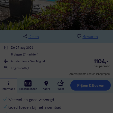
Delen
Bewaren
Do 27 aug 2026
8 dagen (7 nachten)
1104,-
Amsterdam - Sao Miguel
per persoon
Logies ontbijt
Alle verplichte kosten inbegrepen!
9,2
Prijzen & Boeken
Informatie
Beoordelingen
Kaart
Weer
Sfeervol en goed verzorgd
Goed toeven bij het zwembad