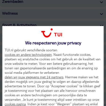
Zwembaden
Wellness
Sport & Activiteiten
Voor de kinderen
We respecteren jouw privacy
Overige informatie
TUI.nl gebruikt verschillende soorten
cookies en andere technologieën
. Naast functionele cookies,
plaatsen wij analytische cookies om het gebruik en de kwaliteit van
Verzorging
onze website te meten. Voor een betere gebruikservaring, het
tonen van gepersonaliseerde aanbiedingen en om de ervaring op
social media platformen te verbeteren
Belangrijke informatie
delen wij jouw gegevens met 24 partners
. Hiermee maken we het
derden mogelijk om jouw gedrag te volgen en daarop afgestemde
Niet Inbegrepen (ter plaatse betalen)
advertenties te tonen. Door op “Accepteer cookies” te klikken geef
je toestemming voor het plaatsen van alle hiervoor omschreven
cookies en andere technologieën om persoonlijke data te
Huurauto
verzamelen. Je kunt je toestemming altijd weer intrekken op onze
cookies pagina
. Indien je kiest voor “Weigeren” plaatsen wij enkel