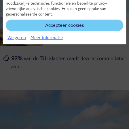
noodzakelijke technische, functionele en beperkte privacy-
Reisleiding in je accommodatie
vriendelijke analytische cookies. Er is dan geen sprake van
gepersonaliseerde content.
Ontdek TUI Workation
Accepteer cookies
Deze accommodatie is geschikt voor een
Weigeren
Meer informatie
Workation.
van de TUI klanten raadt deze accommodatie
92%
aan