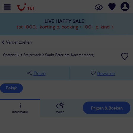
LIVE HAPPY SALE:
tot 1000,- korting p. boeking + 100,- p. kind
Verder zoeken
Oostenrijk
Steiermark
Sankt Peter am Kammersberg
Delen
Bewaren
Bekijk
Prijzen & Boeken
Informatie
Weer