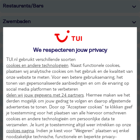
Restaurants/Bars
Zwembaden
Wellness
We respecteren jouw privacy
Sport & Activiteiten
TUI.nl gebruikt verschillende soorten
cookies en andere technologieën
. Naast functionele cookies,
Voor de kinderen
plaatsen wij analytische cookies om het gebruik en de kwaliteit van
onze website te meten. Voor een betere gebruikservaring, het
tonen van gepersonaliseerde aanbiedingen en om de ervaring op
Onafhankelijk duurzaamheidslabel
social media platformen te verbeteren
delen wij jouw gegevens met 24 partners
. Hiermee maken we het
Overige informatie
derden mogelijk om jouw gedrag te volgen en daarop afgestemde
advertenties te tonen. Door op “Accepteer cookies” te klikken geef
je toestemming voor het plaatsen van alle hiervoor omschreven
Verzorging
cookies en andere technologieën om persoonlijke data te
verzamelen. Je kunt je toestemming altijd weer intrekken op onze
cookies pagina
. Indien je kiest voor “Weigeren” plaatsen wij enkel
Belangrijke informatie
noodzakelijke technische, functionele en beperkte privacy-