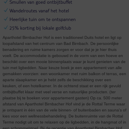
Smullen van goed ontbijtbuffet
Wandelroutes vanaf het hotel
Heerlijke tuin om te ontspannen
25% korting bij lokale golfclub
Aparthotel Birnbacher Hof is een traditioneel Duits hotel en ligt op
loopafstand van het centrum van Bad Birnbach. De persoonlijke
benadering en ruime kamers zorgen er voor dat je je hier thuis
voelt. De accommodatie is gebouwd in de vorm van een hoeve en
beschikt over een mooie binnenplaats waar je kunt genieten van de
tuin met ligbedden. Naar keuze boek je een appartement van alle
gemakken voorzien: een woonkamer met ruim balkon of terras, een
aparte slaapkamer en je hebt zelfs de beschikking over een
keuken, of een hotelkamer. In de ochtend staat er een rijk gevuld
ontbijtbuffet klaar met veel verse en natuurlijke producten. (ter
plaatse bij te boeken voor appartement gasten) Op ca. 500 meter
afstand van Aparthotel Birnbacher Hof vind je de Rottal Terme waar
je ontspant in één van de vele binnen- of buitenbaden en sauna's of
kies voor een wellnessbehandeling. De buitenruimte van de Rottal
Terme nodigt uit om te relaxen op de ligbedden, in de hangmat of in
een schommelstoel. Bij de receptie van Aparthotel Birnbacher Hof