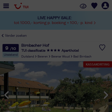
LIVE HAPPY SALE:
tot 1000,- korting p. boeking + 100,- p. kind
Verder zoeken
Birnbacher Hof
9
TUI classificatie
Aparthotel
Uitstekend
Duitsland
Beieren
Beierse Woud
Bad Birnbach
KASSAKORTING