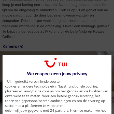
koop je met korting entreekaarten. Na een dag ontspannen is het
tijd om de omgeving te ontdekken. Trek er op uit en geniet van de
mooie natuur; voor de deur beginnen diverse wandel- en
fietspaden. Drie keer per week kun je deelnemen aan een
begeleide wandeling in de omgeving. Liever een middagje golfen?
Je krijgt via de receptie 25% korting bij de Bella Vista en Rottaler
Golfclub.
Kamers (4)
We respecteren jouw privacy
TUI.nl gebruikt verschillende soorten
cookies en andere technologieën
. Naast functionele cookies,
plaatsen wij analytische cookies om het gebruik en de kwaliteit van
onze website te meten. Voor een betere gebruikservaring, het
tonen van gepersonaliseerde aanbiedingen en om de ervaring op
social media platformen te verbeteren
Beoordeling van 6 TUI-gasten
delen wij jouw gegevens met 24 partners
. Hiermee maken we het