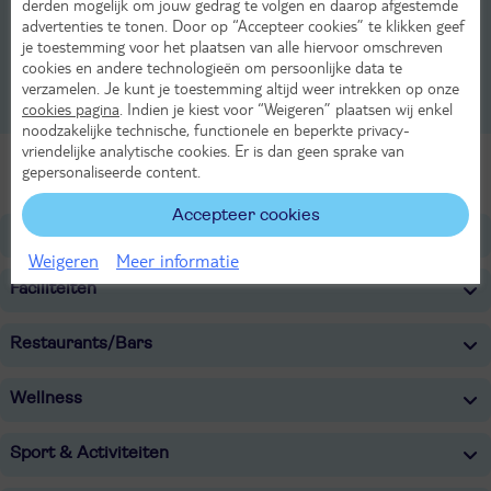
derden mogelijk om jouw gedrag te volgen en daarop afgestemde
1-persoonskamer, 1-1 pers
advertenties te tonen. Door op “Accepteer cookies” te klikken geef
je toestemming voor het plaatsen van alle hiervoor omschreven
2-kamer appartement, 1-4 pers
cookies en andere technologieën om persoonlijke data te
verzamelen. Je kunt je toestemming altijd weer intrekken op onze
cookies pagina
. Indien je kiest voor “Weigeren” plaatsen wij enkel
1-persoonskamer, 1-1 pers
noodzakelijke technische, functionele en beperkte privacy-
vriendelijke analytische cookies. Er is dan geen sprake van
Alle Kamers
gepersonaliseerde content.
Accepteer cookies
Ligging
Weigeren
Meer informatie
Faciliteiten
Restaurants/Bars
Wellness
Sport & Activiteiten