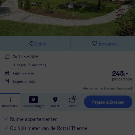
Delen
Bewaren
Za 31 okt 2026
4 dagen (3 nachten)
245,-
Eigen vervoer
per persoon
Logies ontbijt
Alle verplichte kosten inbegrepen!
9
Prijzen & Boeken
Informatie
Beoordelingen
Kaart
Weer
Ruime appartementen
Op 500 meter van de Rottal Therme