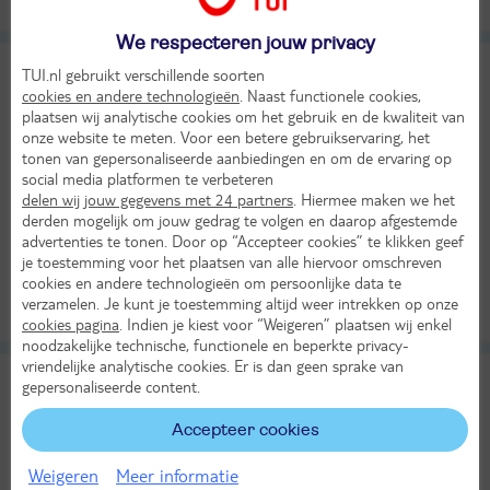
Alle verplichte kosten inbegrepen!
KASSAKORTING
We respecteren jouw privacy
Wieshof
8,8
TUI.nl gebruikt verschillende soorten
TUI classificatie
Hotel & Appartementen
cookies en andere technologieën
. Naast functionele cookies,
Heel goed
plaatsen wij analytische cookies om het gebruik en de kwaliteit van
Duitsland
Beieren
Beierse Woud
Riedlhütte
onze website te meten. Voor een betere gebruikservaring, het
Wo 7 okt 2026
tonen van gepersonaliseerde aanbiedingen en om de ervaring op
social media platformen te verbeteren
4 dagen (3 nachten)
delen wij jouw gegevens met 24 partners
. Hiermee maken we het
Eigen vervoer
derden mogelijk om jouw gedrag te volgen en daarop afgestemde
advertenties te tonen. Door op “Accepteer cookies” te klikken geef
Logies ontbijt
12°
je toestemming voor het plaatsen van alle hiervoor omschreven
206,-
in okt
cookies en andere technologieën om persoonlijke data te
Bekijk
per persoon
verzamelen. Je kunt je toestemming altijd weer intrekken op onze
Alle verplichte kosten inbegrepen!
KASSAKORTING
cookies pagina
. Indien je kiest voor “Weigeren” plaatsen wij enkel
noodzakelijke technische, functionele en beperkte privacy-
vriendelijke analytische cookies. Er is dan geen sprake van
Ferien vom Ich
gepersonaliseerde content.
TUI classificatie
Hotel
Duitsland
Beieren
Beierse Woud
Neukirchen
Accepteer cookies
Zo 8 nov 2026
Weigeren
Meer informatie
4 dagen (3 nachten)