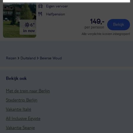
Eigen vervoer
Halfpension
149,-
6°
Bekijk
per persoon
in nov
Alle verplichte kosten inbegrepen!
Reizen
Duitsland
Beierse Woud
Bekijk ook
Met de trein naar Berlijn
Stedentrip Berlijn
Vakantie Italië
All Inclusive Egypte
Vakantie Spanje