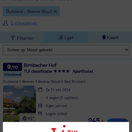
Duitsland - Beierse Woud
2 volwassenen
Lijst
Kaart
Filteren
Birnbacher Hof
9
TUI classificatie
Aparthotel
Uitstekend
Duitsland
Beieren
Beierse Woud
Bad Birnbach
Za 31 okt 2026
4 dagen (3 nachten)
Eigen vervoer
Logies ontbijt
15°
245,-
in okt
Bekijk
per persoon