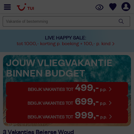
LIVE HAPPY SALE:
tot 1000,- korting p. boeking + 100,- p. kind
JOUW VLIEGVAKANTIE
BINNEN BUDGET
499,-
BEKIJK VAKANTIES TOT
p.p.
699,-
BEKIJK VAKANTIES TOT
p.p.
999,-
BEKIJK VAKANTIES TOT
p.p.
3 Vakanties Beierse Woud