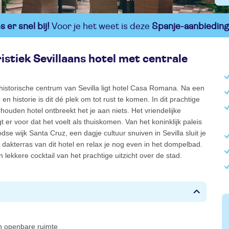
 er snel bij!
Voor je het weet is deze
Spanje-aanbieding
istiek Sevillaans hotel met centrale
historische centrum van Sevilla ligt hotel Casa Romana. Na een
 en historie is dit dé plek om tot rust te komen. In dit prachtige
ouden hotel ontbreekt het je aan niets. Het vriendelijke
t er voor dat het voelt als thuiskomen. Van het koninklijk paleis
dse wijk Santa Cruz, een dagje cultuur snuiven in Sevilla sluit je
 dakterras van dit hotel en relax je nog even in het dompelbad.
 lekkere cocktail van het prachtige uitzicht over de stad.
 in openbare ruimte