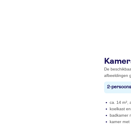
Kamer
De beschikbaa
afbeeldingen g
2-persoons
ca. 14 m², a
koelkast en 
badkamer me
kamer met 