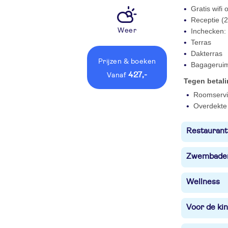
Gratis wifi
Receptie (2
Weer
Inchecken: 
Terras
Dakterras
Prijzen
& boeken
Bagagerui
427,-
vanaf
Tegen betal
Roomservi
Overdekte 
Restaurant
Zwembade
Wellness
Voor de ki