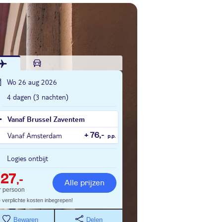
Wo 26 aug 2026
4 dagen (3 nachten)
Vanaf Brussel Zaventem
Vanaf Amsterdam
+ 76,-
p.p.
Logies ontbijt
427
,-
Alle prijzen
r persoon
e verplichte kosten inbegrepen!
Bewaren
Delen