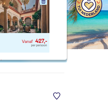
nd jouw ideale vakantie
Zoeken
427,-
per persoon
 p. kind