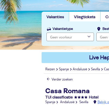
Vakanties
Vliegtickets
C
Vakantietype
Bes
Live Hap
Reizen
Spanje
Andalusië
Sevilla
Ca
Verder zoeken
Casa Romana
TUI classificatie
Hotel
Spanje
Andalusië
Sevilla
Bekijk 