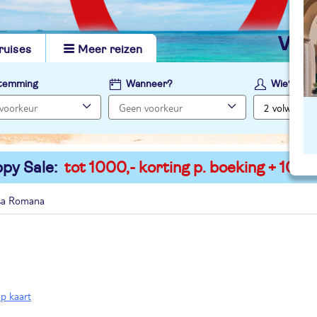
vi
ruises
Meer reizen
temming
Wanneer?
Wie?
py Sale:
tot 1000,- korting p. boeking + 100,-
sa Romana
op kaart