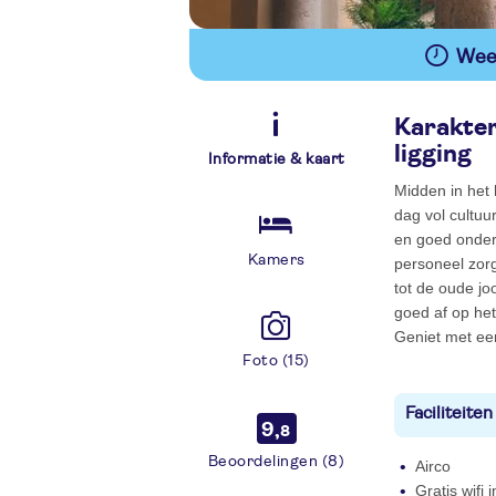
Wees
Karakter
ligging
Informatie & kaart
Midden in het 
dag vol cultuur
en goed onderh
Kamers
personeel zorg
tot de oude joo
goed af op het
Geniet met een
Foto (15)
Faciliteiten
9,
8
Beoordelingen (8)
Airco
Gratis wifi