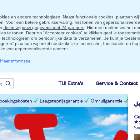
okies
en andere technologieën. Naast functionele cookies, plaatsen wij
ten. Voor een betere gebruikservaring, het tonen van gepersonaliseerd
en
delen wij jouw gegevens met 24 partners
. Hiermee maken we het der
s te tonen. Door op “Accepteer cookies” te klikken geef je toestemmin
technologieën om persoonlijke data te verzamelen. Je kunt je toestem
eigeren” plaatsen wij enkel noodzakelijke technische, functionele en bep
ake van gepersonaliseerde content.
Meer informatie
TUI Extra's
Service & Contact
 boekingskosten
Laagsteprijsgarantie
Omruilgarantie
Slim
J
Ca
Sp