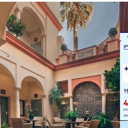
pe
All