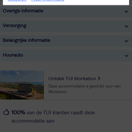
Overige informatie
Verzorging
Belangrijke informatie
Huurauto
Ontdek TUI Workation
Deze accommodatie is geschikt voor een
Workation.
van de TUI klanten raadt deze
100%
accommodatie aan