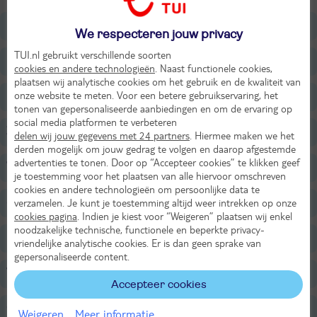
Ligging
We respecteren jouw privacy
TUI.nl gebruikt verschillende soorten
Faciliteiten
cookies en andere technologieën
. Naast functionele cookies,
plaatsen wij analytische cookies om het gebruik en de kwaliteit van
onze website te meten. Voor een betere gebruikservaring, het
Restaurants/Bars
tonen van gepersonaliseerde aanbiedingen en om de ervaring op
social media platformen te verbeteren
Zwembaden
delen wij jouw gegevens met 24 partners
. Hiermee maken we het
derden mogelijk om jouw gedrag te volgen en daarop afgestemde
advertenties te tonen. Door op “Accepteer cookies” te klikken geef
Wellness
je toestemming voor het plaatsen van alle hiervoor omschreven
cookies en andere technologieën om persoonlijke data te
Sport & Activiteiten
verzamelen. Je kunt je toestemming altijd weer intrekken op onze
cookies pagina
. Indien je kiest voor “Weigeren” plaatsen wij enkel
noodzakelijke technische, functionele en beperkte privacy-
Entertainment
vriendelijke analytische cookies. Er is dan geen sprake van
gepersonaliseerde content.
Voor de kinderen
Accepteer cookies
Golf
Weigeren
Meer informatie