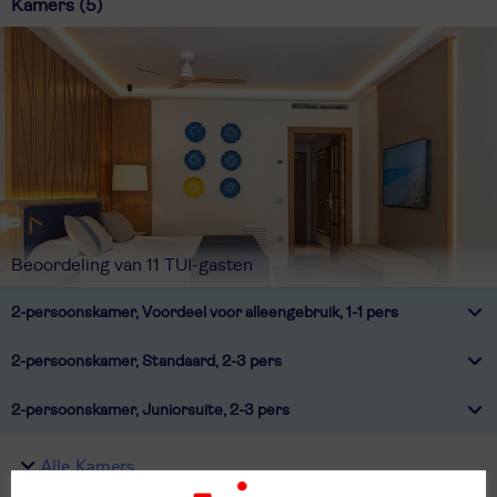
Kamers (5)
Beoordeling van 11 TUI-gasten
2-persoonskamer, Voordeel voor alleengebruik, 1-1 pers
2-persoonskamer, Standaard, 2-3 pers
2-persoonskamer, Juniorsuite, 2-3 pers
Alle Kamers