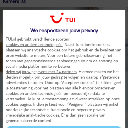
Kamers (3)
We respecteren jouw privacy
TUI.nl gebruikt verschillende soorten
cookies en andere technologieën
. Naast functionele cookies,
plaatsen wij analytische cookies om het gebruik en de kwaliteit van
onze website te meten. Voor een betere gebruikservaring, het
tonen van gepersonaliseerde aanbiedingen en om de ervaring op
social media platformen te verbeteren
delen wij jouw gegevens met 24 partners
. Hiermee maken we het
derden mogelijk om jouw gedrag te volgen en daarop afgestemde
1-kamer appartement, 2-3 pers
advertenties te tonen. Door op “Accepteer cookies” te klikken geef
je toestemming voor het plaatsen van alle hiervoor omschreven
cookies en andere technologieën om persoonlijke data te
2-kamer appartement, 2-5 pers
verzamelen. Je kunt je toestemming altijd weer intrekken op onze
cookies pagina
. Indien je kiest voor “Weigeren” plaatsen wij enkel
3-kamer appartement, 4-8 pers
noodzakelijke technische, functionele en beperkte privacy-
vriendelijke analytische cookies. Er is dan geen sprake van
gepersonaliseerde content.
Ligging