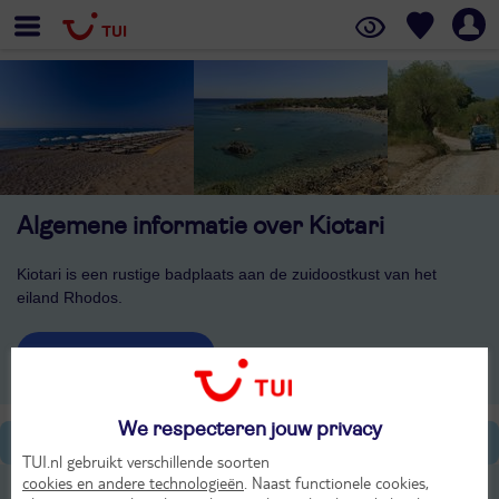
Algemene informatie over Kiotari
Kiotari is een rustige badplaats aan de zuidoostkust van het
eiland Rhodos.
Bekijk ons aanbod
We respecteren jouw privacy
Algemene informatie
TUI.nl gebruikt verschillende soorten
cookies en andere technologieën
. Naast functionele cookies,
Eten & Drinken in Kiotari