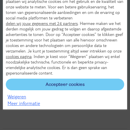
plaatsen wij analytische cookies om het gebruik en de kwaliteit van
onze website te meten. Voor een betere gebruikservaring, het
Kinderen in Kiotari
tonen van gepersonaliseerde aanbiedingen en om de ervaring op
social media platformen te verbeteren
Praktische informatie over Kiotari
delen wij jouw gegevens met 24 partners
. Hiermee maken we het
derden mogelijk om jouw gedrag te volgen en daarop afgestemde
advertenties te tonen. Door op “Accepteer cookies” te klikken geef
Winkelen in Kiotari
je toestemming voor het plaatsen van alle hiervoor omschreven
cookies en andere technologieën om persoonlijke data te
Sport in Kiotari
verzamelen. Je kunt je toestemming altijd weer intrekken op onze
cookies pagina
. Indien je kiest voor “Weigeren” plaatsen wij enkel
Stranden in Kiotari
noodzakelijke technische, functionele en beperkte privacy-
vriendelijke analytische cookies. Er is dan geen sprake van
gepersonaliseerde content.
Transport en verhuur in Kiotari
Accepteer cookies
Weigeren
Bekijk ons aanbod
Meer informatie