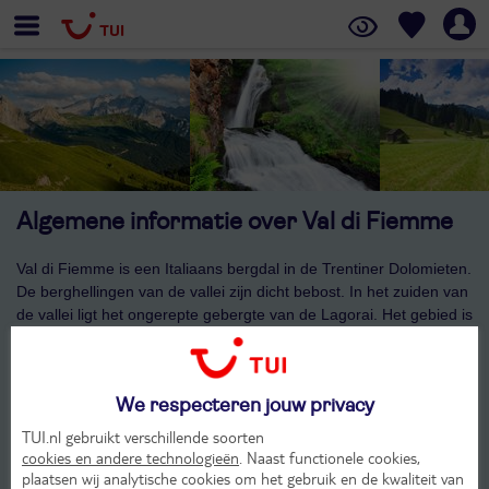
Algemene informatie over Val di Fiemme
Val di Fiemme is een Italiaans bergdal in de Trentiner Dolomieten.
De berghellingen van de vallei zijn dicht bebost. In het zuiden van
de vallei ligt het ongerepte gebergte van de Lagorai. Het gebied is
erg geschikt voor tal van sportieve activiteiten. Zoals
mountainbiken, wandelen, bergbeklimmen en raften. Of in de
winterse maanden skiën, snowboarden, nachtskiën of
We respecteren jouw privacy
winterwandelingen.
TUI.nl gebruikt verschillende soorten
cookies en andere technologieën
. Naast functionele cookies,
Bekijk ons aanbod
plaatsen wij analytische cookies om het gebruik en de kwaliteit van