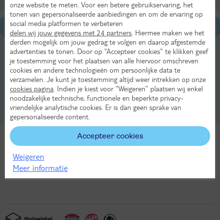
onze website te meten. Voor een betere gebruikservaring, het
tonen van gepersonaliseerde aanbiedingen en om de ervaring op
social media platformen te verbeteren
Algemene informatie
delen wij jouw gegevens met 24 partners
. Hiermee maken we het
derden mogelijk om jouw gedrag te volgen en daarop afgestemde
Eten & drinken in Val di Fiemme
advertenties te tonen. Door op “Accepteer cookies” te klikken geef
je toestemming voor het plaatsen van alle hiervoor omschreven
Geografie van Val di Fiemme
cookies en andere technologieën om persoonlijke data te
verzamelen. Je kunt je toestemming altijd weer intrekken op onze
cookies pagina
. Indien je kiest voor “Weigeren” plaatsen wij enkel
Natuur & klimaat van Val di Fiemme
noodzakelijke technische, functionele en beperkte privacy-
vriendelijke analytische cookies. Er is dan geen sprake van
Sport in Val di Fiemme
gepersonaliseerde content.
Accepteer cookies
Bekijk ons aanbod
Weigeren
Meer informatie