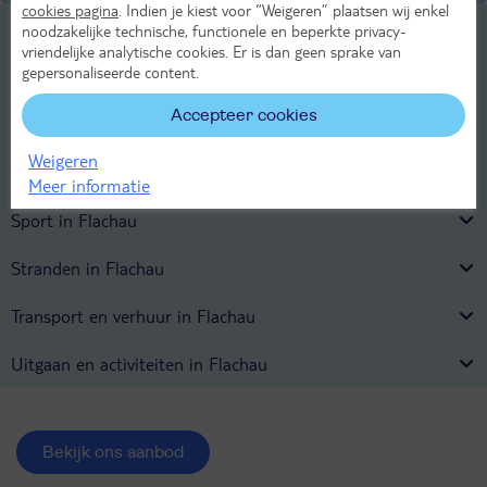
cookies pagina
. Indien je kiest voor “Weigeren” plaatsen wij enkel
Discotheken in Flachau
noodzakelijke technische, functionele en beperkte privacy-
vriendelijke analytische cookies. Er is dan geen sprake van
gepersonaliseerde content.
Eten & Drinken in Flachau
Accepteer cookies
Praktische informatie over Flachau
Weigeren
Winkelen in Flachau
Meer informatie
Sport in Flachau
Stranden in Flachau
Transport en verhuur in Flachau
Uitgaan en activiteiten in Flachau
Bekijk ons aanbod