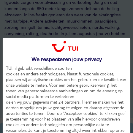
ligweide zorgen voor afwisseling en verkoeling. Jong en oud
kunnen langs de 850 meter lange zomerrodelbaan de helling
afzoeven. Inline-freaks genieten dan weer van de skatingpiste
met halfpipe. Andere activiteiten: muurklimmen, paardrijden,
zorbing, minigolf, tennis, luchtgeweerschieten, nordic walking,
canyoning, rafting, deathride. In juli en augustus (ma-vr) hebben
de kids hier zelfs hun eigen activiteitenprogramma. Niet te
missen: Wasserwelt Amadé in Altenmarkt (op drie kilometer) waar
de loopinglijbaan en de overdekte glijbaan met klank- en
beeldspel, de vijftig meter lange funglijbaan en de oosterse
We respecteren jouw privacy
saunawereld zeker in de smaak zullen vallen! Agendatip: de
TUI.nl gebruikt verschillende soorten
gezellige straatfeesten (eind juli, begin augustus) met veel
cookies en andere technologieën
. Naast functionele cookies,
funsporten, de jaarlijkse grote Flachauer Bauernmarkt
plaatsen wij analytische cookies om het gebruik en de kwaliteit van
(september) voor artisanale producten van eigen Salzburger
onze website te meten. Voor een betere gebruikservaring, het
bodem.
tonen van gepersonaliseerde aanbiedingen en om de ervaring op
social media platformen te verbeteren
delen wij jouw gegevens met 24 partners
. Hiermee maken we het
Bekijk ons aanbod
derden mogelijk om jouw gedrag te volgen en daarop afgestemde
advertenties te tonen. Door op “Accepteer cookies” te klikken geef
je toestemming voor het plaatsen van alle hiervoor omschreven
cookies en andere technologieën om persoonlijke data te
Algemene informatie
verzamelen. Je kunt je toestemming altijd weer intrekken op onze