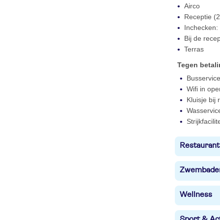
Airco
Receptie (2
Inchecken: 
Bij de rece
Terras
Tegen betal
Busservice
Wifi in op
Kluisje bij
Wasservic
Strijkfacilit
Restaurant
Zwembade
Wellness
Sport & Act