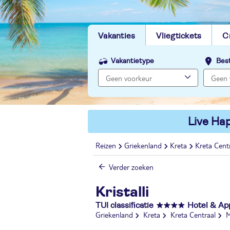
Vakanties
Vliegtickets
C
Vakantietype
Bes
Live Hap
Reizen
Griekenland
Kreta
Kreta Cent
Verder zoeken
Kristalli
TUI classificatie
Hotel & A
Griekenland
Kreta
Kreta Centraal
M