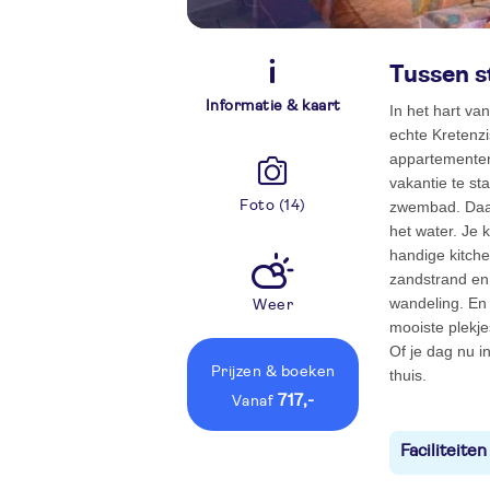
Tussen s
Informatie & kaart
In het hart va
echte Kretenz
appartementen
vakantie te st
Foto (14)
zwembad. Daarn
het water. Je k
handige kitche
zandstrand en 
wandeling. En 
Weer
mooiste plekjes
Of je dag nu i
Prijzen
& boeken
thuis.
717,-
vanaf
Faciliteiten