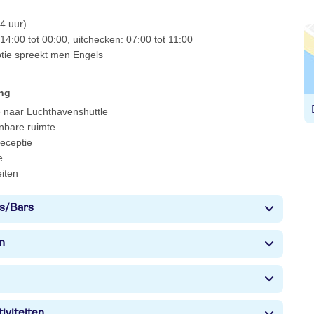
4 uur)
14:00 tot 00:00, uitchecken: 07:00 tot 11:00
ptie spreekt men Engels
ing
 naar Luchthavenshuttle
enbare ruimte
 receptie
e
eiten
s/Bars
n
iviteiten