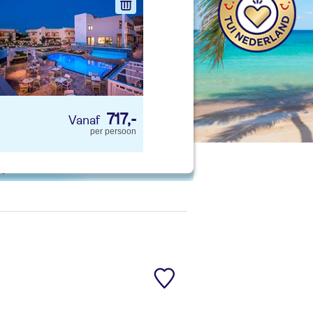
nd jouw ideale vakantie
Zoeken
 p. kind