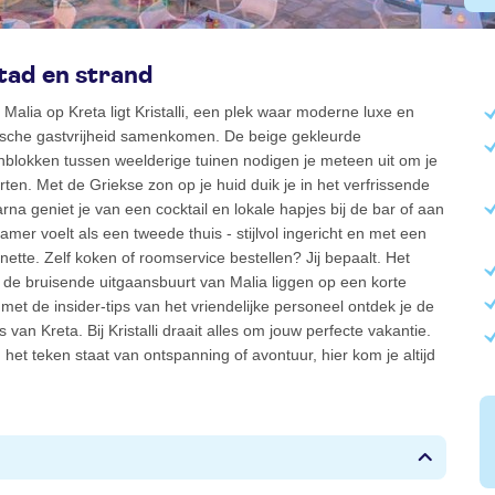
tad en strand
n Malia op Kreta ligt Kristalli, een plek waar moderne luxe en
ische gastvrijheid samenkomen. De beige gekleurde
blokken tussen weelderige tuinen nodigen je meteen uit om je
arten. Met de Griekse zon op je huid duik je in het verfrissende
a geniet je van een cocktail en lokale hapjes bij de bar of aan
amer voelt als een tweede thuis - stijlvol ingericht en met een
nette. Zelf koken of roomservice bestellen? Jij bepaalt. Het
de bruisende uitgaansbuurt van Malia liggen op een korte
met de insider-tips van het vriendelijke personeel ontdek je de
 van Kreta. Bij Kristalli draait alles om jouw perfecte vakantie.
n het teken staat van ontspanning of avontuur, hier kom je altijd