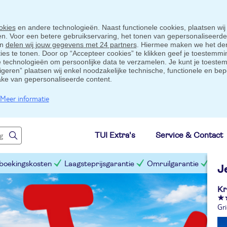
okies
en andere technologieën. Naast functionele cookies, plaatsen wij
ten. Voor een betere gebruikservaring, het tonen van gepersonaliseerd
en
delen wij jouw gegevens met 24 partners
. Hiermee maken we het der
s te tonen. Door op “Accepteer cookies” te klikken geef je toestemmin
technologieën om persoonlijke data te verzamelen. Je kunt je toestem
eigeren” plaatsen wij enkel noodzakelijke technische, functionele en bep
ake van gepersonaliseerde content.
Meer informatie
TUI Extra's
Service & Contact
 boekingskosten
Laagsteprijsgarantie
Omruilgarantie
Slim