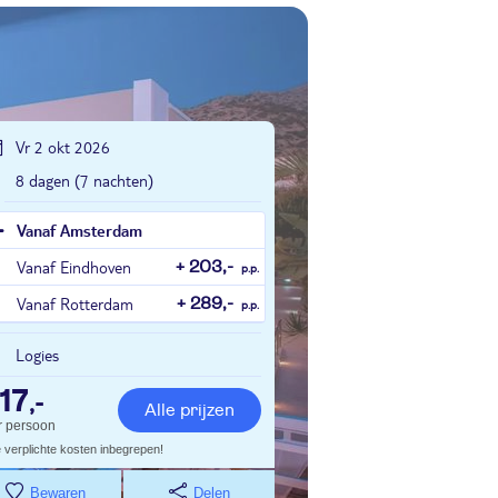
Vr 2 okt 2026
8 dagen (7 nachten)
Vanaf Amsterdam
Vanaf Eindhoven
+ 203,-
p.p.
Vanaf Rotterdam
+ 289,-
p.p.
Logies
17
,-
Alle prijzen
r persoon
e verplichte kosten inbegrepen!
Bewaren
Delen