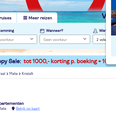
vi
ruises
Meer reizen
temming
Wanneer?
Wie?
py Sale:
tot 1000,- korting p. boeking + 100,-
raal
Malia
Kristalli
ppartementen
alia
Bekijk op kaart