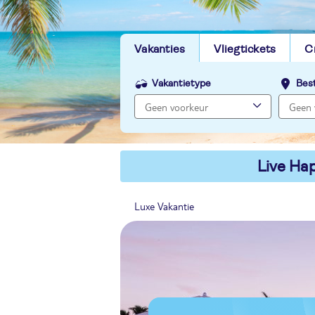
Vakanties
Vliegtickets
C
Vakantietype
Bes
Live Hap
Luxe Vakantie