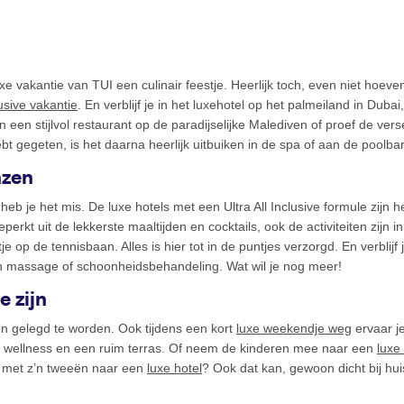
uxe vakantie van TUI een culinair feestje. Heerlijk toch, even niet hoe
lusive vakantie
. En verblijf je in het luxehotel op het palmeiland in Dubai,
n een stijlvol restaurant op de paradijselijke Malediven of proef de ver
 gegeten, is het daarna heerlijk uitbuiken in de spa of aan de poolbar
nzen
 heb je het mis. De luxe hotels met een Ultra All Inclusive formule zijn 
beperkt uit de lekkerste maaltijden en cocktails, ook de activiteiten zij
tje op de tennisbaan. Alles is hier tot in de puntjes verzorgd. En verblij
n massage of schoonheidsbehandeling. Wat wil je nog meer!
e zijn
ten gelegd te worden. Ook tijdens een kort
luxe weekendje weg
ervaar j
 wellness en een ruim terras. Of neem de kinderen mee naar een
luxe
er met z’n tweeën naar een
luxe hotel
? Ook dat kan, gewoon dicht bij hu