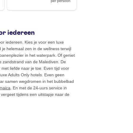
per persoon
or iedereen
oor iedereen. Kies je voor een luxe
je helemaal zen in de wellness terwijl
jbanenplezier in het waterpark. Of geniet
tte zandstrand van de Malediven. De
 met liefde naar je toe. Even tijd voor
luxe Adults Only hotels. Even geen
aar samen wegdromen in het bubbelbad
maica
. En met de 24-uurs service in
jd vergeet tijdens een uitstapje naar de