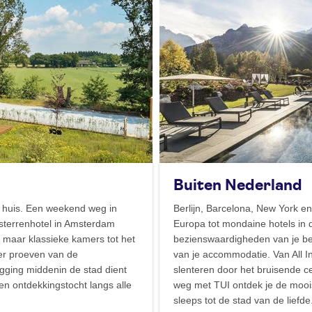
Buiten Nederland
n huis. Een weekend weg in
Berlijn, Barcelona, New York e
fsterrenhotel in Amsterdam
Europa tot mondaine hotels in 
, maar klassieke kamers tot het
bezienswaardigheden van je b
eer proeven van de
van je accommodatie. Van All In
gging middenin de stad dient
slenteren door het bruisende c
 een ontdekkingstocht langs alle
weg met TUI ontdek je de moois
sleeps tot de stad van de liefde