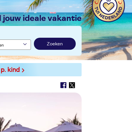
nd jouw ideale vakantie
Zoeken
 p. kind