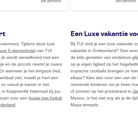
per persoon
per persoon
rt
Een Luxe vakantie vo
erwennerij. Tijdens deze luxe
Bij TUI vind je een luxe vakantie v
luxe 5-sterrenhotel
van TUI
vakantie in Griekenland? Dan word 
f. Je wordt verwelkomd met een
de kids genieten van eindeloos gli
e en de piccolo neemt je zware
op je eigen ligbed op het hagelwi
En wanneer je het kingsize bed,
tropische cocktails brengen ze hier
zwembad ziet, maakt je hart een
elkaar? Kies dan voor een van de 
 zo vanuit je kamer in het
rennende kinderen om je heen m
r
in Kaapverdië helemaal bij jou.
of zonnen op het privéstrand in
Ja
kiezen voor een
huisje met hottub
Mexico, is het niet erg als je de ti
ederland
.
Maya-tempels.