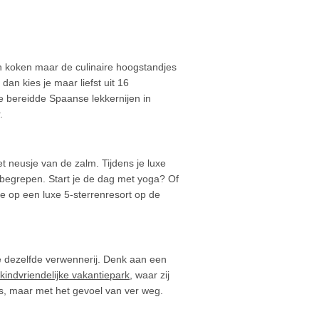
ven koken maar de culinaire hoogstandjes
 dan kies je maar liefst uit 16
se bereidde Spaanse lekkernijen in
.
het neusje van de zalm. Tijdens je luxe
n inbegrepen. Start je de dag met yoga? Of
f je op een luxe 5-sterrenresort op de
e dezelfde verwennerij. Denk aan een
 kindvriendelijke vakantiepark
, waar zij
is, maar met het gevoel van ver weg.