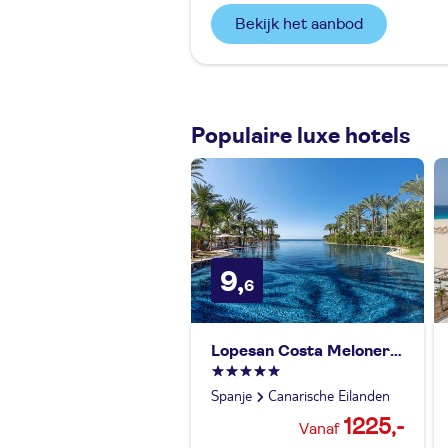
Bekijk het aanbod
Populaire luxe hotels
9,
6
Lopesan Costa Meloneras Resort & Spa
Spanje
Canarische Eilanden
1225,-