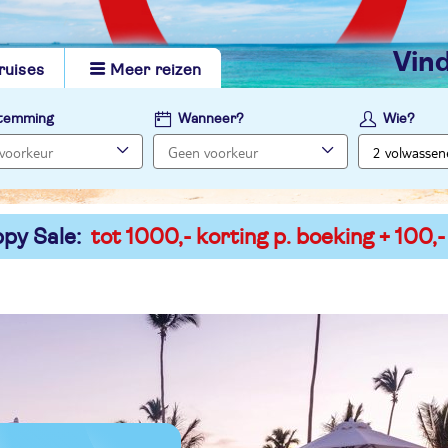
vi
ruises
Meer reizen
temming
Wanneer?
Wie?
py Sale:
tot 1000,- korting p. boeking + 100,-