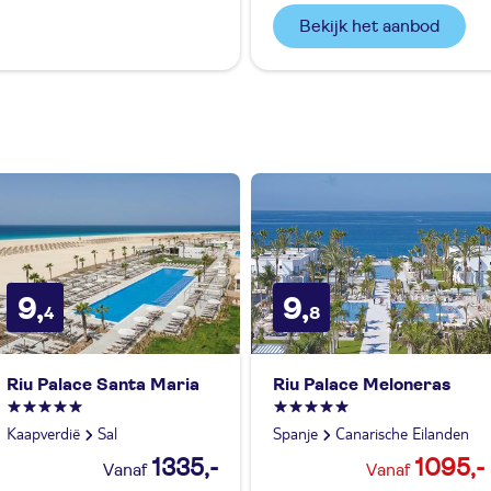
Bekijk het aanbod
9,
9,
4
8
Riu Palace Santa Maria
Riu Palace Meloneras
Kaapverdië
Sal
Spanje
Canarische Eilanden
1335,-
1095,-