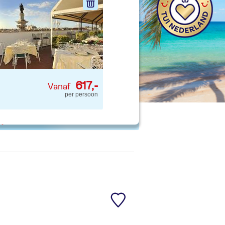
nd jouw ideale vakantie
Zoeken
617,-
per persoon
 p. kind