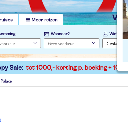
vi
ruises
Meer reizen
temming
Wanneer?
Wie?
py Sale:
tot 1000,- korting p. boeking + 100,-
 Palace
t