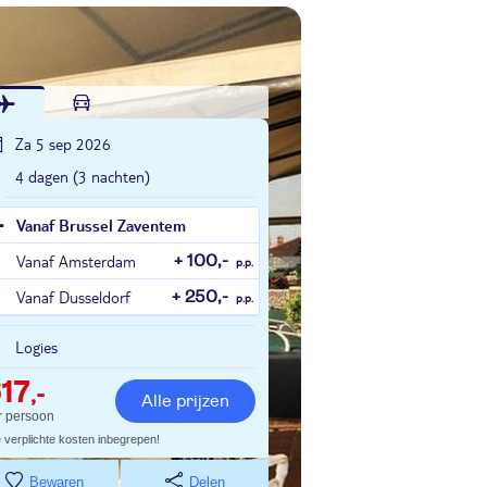
Za 5 sep 2026
4 dagen (3 nachten)
Vanaf Brussel Zaventem
Vanaf Amsterdam
+ 100,-
p.p.
Vanaf Dusseldorf
+ 250,-
p.p.
Logies
17
,-
Alle prijzen
r persoon
e verplichte kosten inbegrepen!
Bewaren
Delen