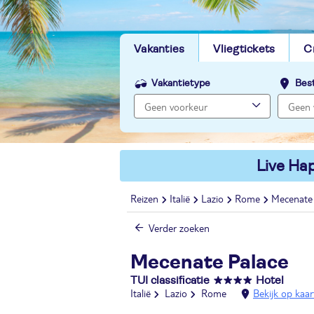
Vakanties
Vliegtickets
C
Vakantietype
Bes
Live Hap
Reizen
Italië
Lazio
Rome
Mecenate
Verder zoeken
Mecenate Palace
TUI classificatie
Hotel
Italië
Lazio
Rome
Bekijk op kaar