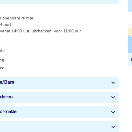
 in openbare ruimte
4 uur)
vanaf 14:00 uur, uitchecken: voor 11:00 uur
mte
ing
ice
s/Bars
nderen
formatie