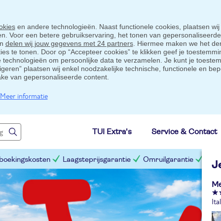
okies
en andere technologieën. Naast functionele cookies, plaatsen wij
ten. Voor een betere gebruikservaring, het tonen van gepersonaliseerd
en
delen wij jouw gegevens met 24 partners
. Hiermee maken we het der
s te tonen. Door op “Accepteer cookies” te klikken geef je toestemmin
technologieën om persoonlijke data te verzamelen. Je kunt je toestem
eigeren” plaatsen wij enkel noodzakelijke technische, functionele en bep
ake van gepersonaliseerde content.
Meer informatie
TUI Extra's
Service & Contact
 boekingskosten
Laagsteprijsgarantie
Omruilgarantie
Slim
J
Me
Ita