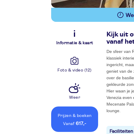
Wee
Kijk uit
vanaf he
Informatie & kaart
De sfeer van R
klassiek interi
ingericht, maa
Foto & video (12)
geniet van de 
over de basili
gekleurde zon
Hier waan je j
Venezia even e
Weer
Mecenate Palac
lounge.
Prijzen
& boeken
617,-
vanaf
Faciliteiten