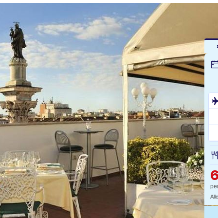
6
pe
All