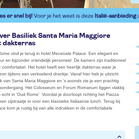
s er snel bij!
Voor je het weet is deze
Italië-aanbieding
u
 over Basiliek Santa Maria Maggiore
t dakterras
ome vind je terug in hotel Mecenate Palace. Een elegant en
eur en bijzonder vriendelijk personeel. De kamers zijn traditioneel
r comfortabel. Het hotel heeft een heerlijk dakterras waar je
zon tijdens een verkoelend drankje. Vanaf hier heb je uitzicht
ek van Santa Maria Maggiore en ’s avonds zie je een prachtig
sondergang. Het Colosseum en Forum Romanum liggen vlakbij.
e echt in ‘Oud Rome’. Voordat je doorloopt richting het Piazza
en zijstraatje in voor een klassieke Italiaanse lunch. Terug bij
e kom je rustig bij van alle indrukken in de comfortabele