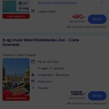
Bekijk alle vertrekluchthavens
32°
in aug
Logies ontbijt
490,-
LAST MINUTE!
Bekijk
per persoon
Alle verplichte kosten inbegrepen!
8-dg cruise West Middellandse Zee - Costa
Smeralda
Frankrijk
Italië
Spanje
Ma 26 okt 2026
8 dagen (7 nachten)
Amsterdam - Barcelona
Volpension
Transfer
1325,-
Bekijk
per persoon
KASSAKORTING
Alle verplichte kosten inbegrepen!