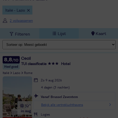
Italië - Lazio
2 volwassenen
Lijst
Kaart
Filteren
Cecil
8,8
TUI classificatie
Hotel
Heel goed
Italië
Lazio
Rome
Zo 9 aug 2026
4 dagen (3 nachten)
Vanaf Brussel Zaventem
Bekijk alle vertrekluchthavens
32°
in aug
Logies