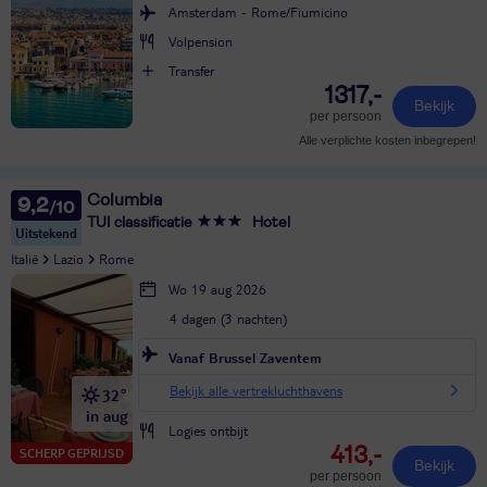
Amsterdam - Rome/Fiumicino
Volpension
Transfer
1317,-
Bekijk
per persoon
Alle verplichte kosten inbegrepen!
Columbia
9,2
TUI classificatie
Hotel
Uitstekend
Italië
Lazio
Rome
Wo 19 aug 2026
4 dagen (3 nachten)
Vanaf Brussel Zaventem
Bekijk alle vertrekluchthavens
32°
in aug
Logies ontbijt
413,-
SCHERP GEPRIJSD
Bekijk
per persoon