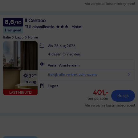
Alle verplichte kosten inbegrepen!
Il Cantico
8,6
TUI classificatie
Hotel
Heel goed
Italië
Lazio
Rome
Wo 26 aug 2026
4 dagen (3 nachten)
Vanaf Amsterdam
Bekijk alle vertrekluchthavens
32°
in aug
Logies
401,-
LAST MINUTE!
Bekijk
per persoon
Alle verplichte kosten inbegrepen!