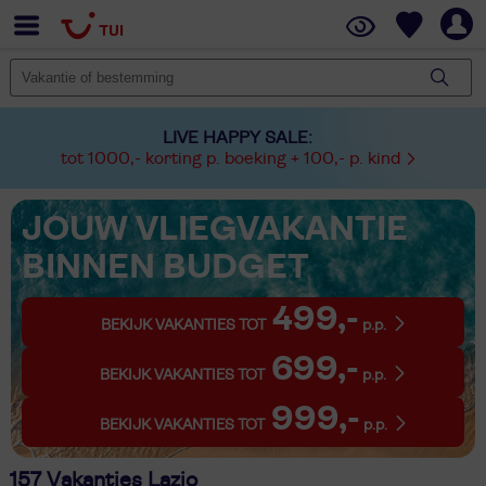
LIVE HAPPY SALE:
tot 1000,- korting p. boeking + 100,- p. kind
JOUW VLIEGVAKANTIE
BINNEN BUDGET
499,-
BEKIJK VAKANTIES TOT
p.p.
699,-
BEKIJK VAKANTIES TOT
p.p.
999,-
BEKIJK VAKANTIES TOT
p.p.
157 Vakanties Lazio