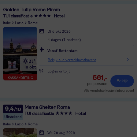
Golden Tulip Rome Piram
TUI classificatie
Hotel
Italië
Lazio
Rome
Di 6 okt 2026
4 dagen (3 nachten)
Vanaf Rotterdam
Bekijk alle vertrekluchthavens
23°
in okt
Logies ontbijt
561,-
KASSAKORTING
Bekijk
per persoon
Alle verplichte kosten inbegrepen!
Mama Shelter Roma
9,4
TUI classificatie
Hotel
Uitstekend
Italië
Lazio
Rome
Wo 26 aug 2026