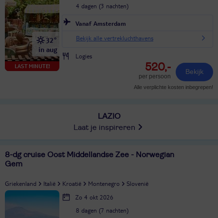
4 dagen (3 nachten)
Vanaf Amsterdam
Bekijk alle vertrekluchthavens
32°
in aug
Logies
520,-
LAST MINUTE!
Bekijk
per persoon
Alle verplichte kosten inbegrepen!
LAZIO
Laat je inspireren
8-dg cruise Oost Middellandse Zee - Norwegian
Gem
Griekenland
Italië
Kroatië
Montenegro
Slovenië
Zo 4 okt 2026
8 dagen (7 nachten)