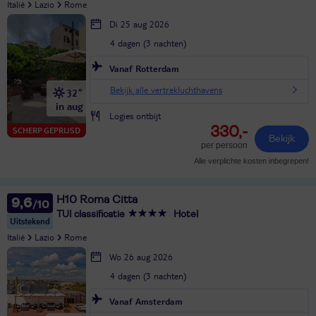
Italië
Lazio
Rome
Di 25 aug 2026
4 dagen (3 nachten)
Vanaf Rotterdam
Bekijk alle vertrekluchthavens
32°
in aug
Logies ontbijt
330,-
SCHERP GEPRIJSD
Bekijk
per persoon
Alle verplichte kosten inbegrepen!
H10 Roma Citta
9,6
TUI classificatie
Hotel
Uitstekend
Italië
Lazio
Rome
Wo 26 aug 2026
4 dagen (3 nachten)
Vanaf Amsterdam