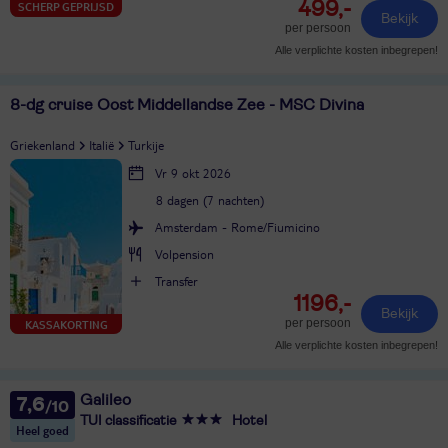
499,-
SCHERP GEPRIJSD
Bekijk
per persoon
Alle verplichte kosten inbegrepen!
8-dg cruise Oost Middellandse Zee - MSC Divina
Griekenland
Italië
Turkije
Vr 9 okt 2026
8 dagen (7 nachten)
Amsterdam - Rome/Fiumicino
Volpension
Transfer
1196,-
Bekijk
per persoon
KASSAKORTING
Alle verplichte kosten inbegrepen!
Galileo
7,6
TUI classificatie
Hotel
Heel goed