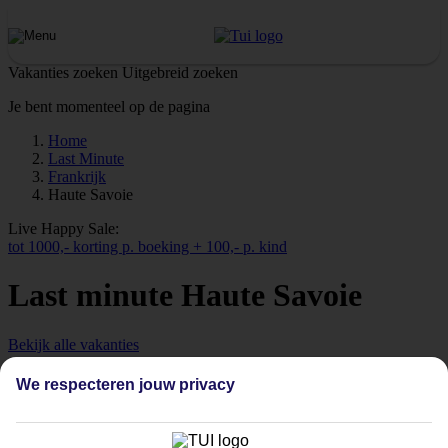
Vakanties zoeken
Uitgebreid zoeken
Je bent momenteel op de pagina
Home
Last Minute
Frankrijk
Haute Savoie
Live Happy Sale:
tot 1000,- korting p. boeking + 100,- p. kind
Last minute Haute Savoie
Bekijk alle vakanties
We respecteren jouw privacy