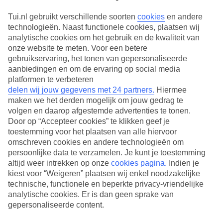
Tui.nl gebruikt verschillende soorten
cookies
en andere
technologieën. Naast functionele cookies, plaatsen wij
analytische cookies om het gebruik en de kwaliteit van
onze website te meten. Voor een betere
gebruikservaring, het tonen van gepersonaliseerde
aanbiedingen en om de ervaring op social media
platformen te verbeteren
delen wij jouw gegevens met 24 partners.
Hiermee
maken we het derden mogelijk om jouw gedrag te
volgen en daarop afgestemde advertenties te tonen.
Door op “Accepteer cookies” te klikken geef je
toestemming voor het plaatsen van alle hiervoor
Live Happy Sale: tot wel 1000,- korting per boekding
omschreven cookies en andere technologieën om
Een Last Minute Haute Savoie is altijd een goed idee. Vooral als je
persoonlijke data te verzamelen. Je kunt je toestemming
graag actief bent in de buitenlucht is dit departement in Oost-
altijd weer intrekken op onze
cookies pagina.
Indien je
Frankrijk een droombestemming. Je ontdekt er ongerepte
kiest voor “Weigeren” plaatsen wij enkel noodzakelijke
natuurgebieden met 8.000 kilometer wandelroute en 18 skigebieden.
technische, functionele en beperkte privacy-vriendelijke
Dankzij de inbegrepen skipas kun je bijvoorbeeld in Chamonix of
analytische cookies. Er is dan geen sprake van
La Clusaz naar hartenlust skiën. En voor een onvergetelijke ervaring
tippen we de GR-wandelroute rondom de Mont Blanc.
gepersonaliseerde content.