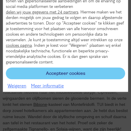
tonen van gepersonaliseerde aanbiedingen en om de ervaring op
Euro
social media platformen te verbeteren
delen wij jouw gegevens met 24 partners
. Hiermee maken we het
derden mogelijk om jouw gedrag te volgen en daarop afgestemde
Taal
advertenties te tonen. Door op “Accepteer cookies” te klikken geef
Italiaans
je toestemming voor het plaatsen van alle hiervoor omschreven
cookies en andere technologieën om persoonlijke data te
Afstand tot Nederland
verzamelen. Je kunt je toestemming altijd weer intrekken op onze
cookies pagina
. Indien je kiest voor “Weigeren” plaatsen wij enkel
1300 km
noodzakelijke technische, functionele en beperkte privacy-
vriendelijke analytische cookies. Er is dan geen sprake van
gepersonaliseerde content.
Montefiridolfi is Toscane op zijn best
Accepteer cookies
Proef het goede Italiaanse leven tijdens een vakantie in
Montefiridolfi. Dit kleine plaatsje vind je op een uurtje ten zuiden van
Weigeren
Meer informatie
Florence, in hartje Chianti. Je rijdt via kronkelige weggetjes door de
Toscaanse heuvels naar het middeleeuwse dorpje. Cipressen,
wijngaarden en olijfbomen sieren de glooiende bermen. In de verte
lonkt het stenen
Bibione
-kasteel van Montefiridolfi. TUI biedt in het
dorp zowel hotelkamers als appartementen aan. Je hebt dus beslist
ruime keuze. Wandel door de idyllische omgeving en schuif daarna
aan tafel in het restaurant van het hotel. Proef ook zeker de
zelfgemaakte Tignanello- en Solaia-wijnen, want die zijn heerlijk!