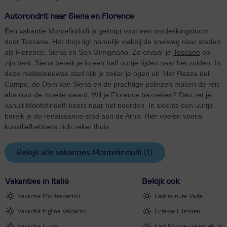
Autorondrit naar Siena en Florence
Een vakantie Montefiridolfi is geknipt voor een ontdekkingstocht
door Toscane. Het dorp ligt namelijk vlakbij de snelweg naar steden
als Florence, Siena en San Gimignano. Zo ervaar je
Toscane
op
zijn best. Siena bereik je in een half uurtje rijden naar het zuiden. In
deze middeleeuwse stad kijk je zeker je ogen uit. Het Piazza del
Campo, de Dom van Siena en de prachtige paleizen maken de reis
absoluut de moeite waard. Wil je
Florence
bezoeken? Dan zet je
vanuit Montefiridolfi koers naar het noorden. In slechts een uurtje
bereik je de renaissance-stad aan de Arno. Hier voelen vooral
kunstliefhebbers zich zeker thuis.
Bekijk alle vakanties Montefiridolfi
(1)
Vakanties in Italië
Bekijk ook
Vakantie Montespertoli
Last minute Vada
Vakantie Figline Valdarno
Griekse Eilanden
Vakantie Lucca
Last Minute vakantiehuis