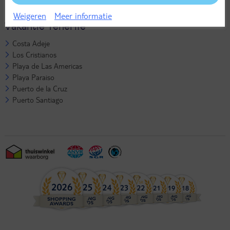
Weigeren
Meer informatie
Vakantie Tenerife
Costa Adeje
Los Cristianos
Playa de Las Americas
Playa Paraiso
Puerto de la Cruz
Puerto Santiago