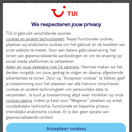
zonaanbidder, cultuuradept of natuurliefhebber bent. Deze
veelzijdige bestemming voelt het hele jaar door als thuiskomen.
Vertrek vanaf je favoriete luchthaven
Wij vliegen naar Tenerife vanaf
Amsterdam
,
Brussel Zaventem
,
We respecteren jouw privacy
Düsseldorf
,
Eindhoven
,
Maastricht
en
Rotterdam
.
TUI.nl gebruikt verschillende soorten
cookies en andere technologieën
. Naast functionele cookies,
Zonovergoten stranden
plaatsen wij analytische cookies om het gebruik en de kwaliteit van
Excursie naar de El Teide vulkaan
onze website te meten. Voor een betere gebruikservaring, het
tonen van gepersonaliseerde aanbiedingen en om de ervaring op
Ontdek het groene binnenland
social media platformen te verbeteren
delen wij jouw gegevens met 24 partners
Dolfijnen en walvissen spotten
. Hiermee maken we het
derden mogelijk om jouw gedrag te volgen en daarop afgestemde
Winterzonbestemming bij uitstek
advertenties te tonen. Door op “Accepteer cookies” te klikken geef
je toestemming voor het plaatsen van alle hiervoor omschreven
Huurauto eenvoudig bij te boeken
cookies en andere technologieën om persoonlijke data te
Luxe met een hoofdletter 'L'
verzamelen. Je kunt je toestemming altijd weer intrekken op onze
cookies pagina
. Indien je kiest voor “Weigeren” plaatsen wij enkel
Languit op het strand
noodzakelijke technische, functionele en beperkte privacy-
Veelzijdige kustlijn met gouden stranden
vriendelijke analytische cookies. Er is dan geen sprake van
gepersonaliseerde content.
Bekijk alle vakanties Tenerife
(162)
Accepteer cookies