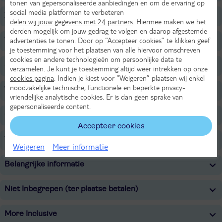
tonen van gepersonaliseerde aanbiedingen en om de ervaring op
social media platformen te verbeteren
Zwembaden
delen wij jouw gegevens met 24 partners
. Hiermee maken we het
derden mogelijk om jouw gedrag te volgen en daarop afgestemde
advertenties te tonen. Door op “Accepteer cookies” te klikken geef
Wellness
je toestemming voor het plaatsen van alle hiervoor omschreven
cookies en andere technologieën om persoonlijke data te
Sport & Activiteiten
verzamelen. Je kunt je toestemming altijd weer intrekken op onze
cookies pagina
. Indien je kiest voor “Weigeren” plaatsen wij enkel
noodzakelijke technische, functionele en beperkte privacy-
Voor de kinderen
vriendelijke analytische cookies. Er is dan geen sprake van
gepersonaliseerde content.
Overige informatie
Accepteer cookies
Verzorging
Weigeren
Meer informatie
Belangrijke informatie
Niet Inbegrepen (ter plaatse betalen)
More Inclusive