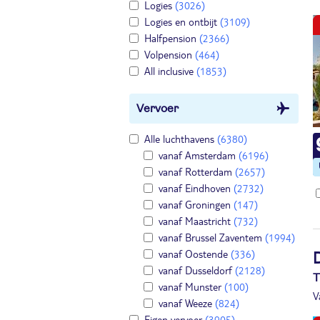
Logies
(3026)
Logies en ontbijt
(3109)
Halfpension
(2366)
Volpension
(464)
All inclusive
(1853)
Vervoer
Alle luchthavens
(6380)
vanaf Amsterdam
(6196)
vanaf Rotterdam
(2657)
vanaf Eindhoven
(2732)
vanaf Groningen
(147)
vanaf Maastricht
(732)
vanaf Brussel Zaventem
(1994)
vanaf Oostende
(336)
vanaf Dusseldorf
(2128)
T
vanaf Munster
(100)
V
vanaf Weeze
(824)
Eigen vervoer
(3905)