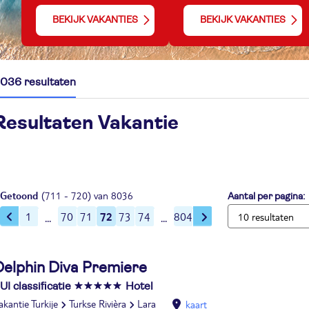
BEKIJK VAKANTIES
BEKIJK VAKANTIES
036 resultaten
Resultaten Vakantie
Getoond
(711 - 720) van 8036
Aantal per pagina:
72
1
70
71
73
74
804
Delphin Diva Premiere
UI classificatie
Hotel
akantie Turkije
Turkse Rivièra
Lara
kaart