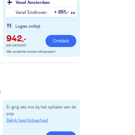
Vanaf Amsterdam
Vanaf Eindhoven
+ 351,-
p.p.
Logies ontbijt
942
,-
Ontdek
per persoon
Alle verplichte kosten inbegrepen!
t
Er ging iets mis bij het ophalen van de
prijs
Bekijk beschikbaarheid