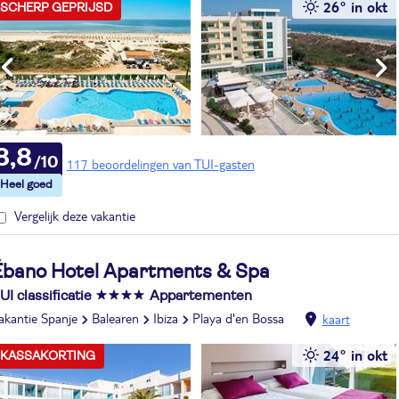
26° in okt
SCHERP GEPRIJSD
8,8
117 beoordelingen van TUI-gasten
Vergelijk deze vakantie
Ébano Hotel Apartments & Spa
UI classificatie
Appartementen
akantie Spanje
Balearen
Ibiza
Playa d'en Bossa
kaart
24° in okt
KASSAKORTING