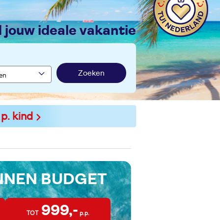
nd jouw ideale vakantie
Zoeken
 p. kind
INNEN BUDGET
999,-
TOT
p.p.