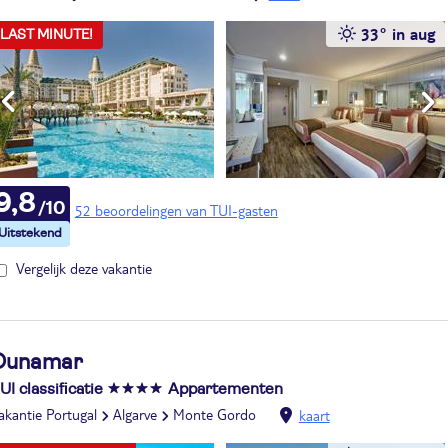
33° in aug
LAST MINUTE!
9,8
52 beoordelingen van TUI-gasten
Vergelijk deze vakantie
Dunamar
UI classificatie
Appartementen
akantie Portugal
Algarve
Monte Gordo
kaart