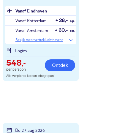
Vanaf Eindhoven
Vanaf Rotterdam
+ 28,-
p.p.
Vanaf Amsterdam
+ 60,-
p.p.
Bekijk meer vertrekluchthavens
Logies
548
,-
Ontdek
per persoon
Alle verplichte kosten inbegrepen!
Do 27 aug 2026