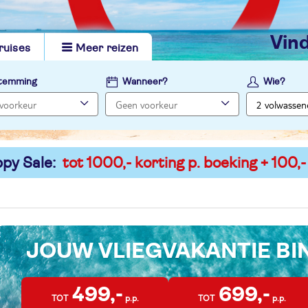
vi
ruises
Meer reizen
temming
Wanneer?
Wie?
py Sale:
tot 1000,- korting p. boeking + 100,-
JOUW VLIEGVAKANTIE B
499,-
699,-
TOT
p.p.
TOT
p.p.