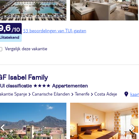
9,6
53 beoordelingen van TUI-gasten
Vergelijk deze vakantie
GF Isabel Family
UI classificatie
Appartementen
akantie Spanje
Canarische Eilanden
Tenerife
Costa Adeje
kaar