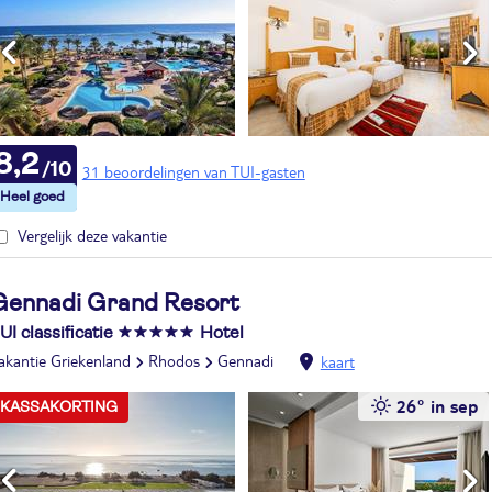
8,2
31 beoordelingen van TUI-gasten
Vergelijk deze vakantie
Gennadi Grand Resort
UI classificatie
Hotel
akantie Griekenland
Rhodos
Gennadi
kaart
26° in sep
KASSAKORTING