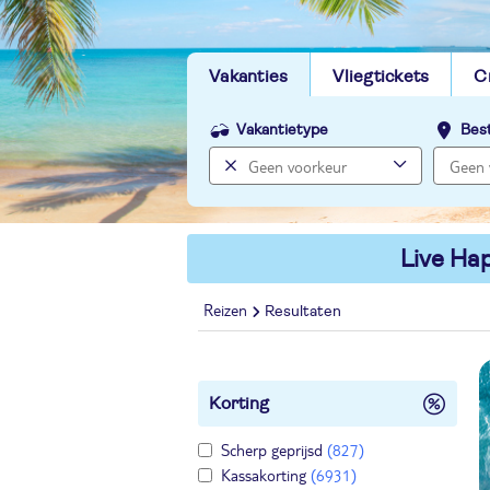
Vakanties
Vliegtickets
C
Vakantietype
Bes
Live Hap
Reizen
Resultaten
Korting
Scherp geprijsd
(827)
Kassakorting
(6931)