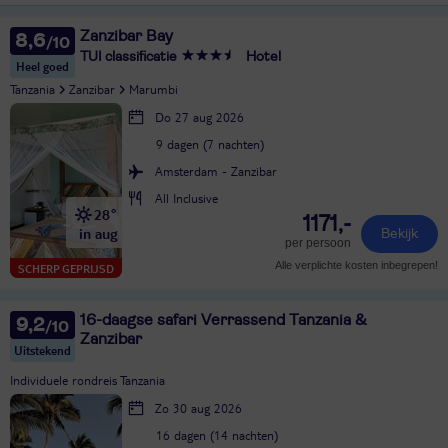
Zanzibar Bay
8,6
TUI classificatie
Hotel
Heel goed
Tanzania
Zanzibar
Marumbi
Do 27 aug 2026
9 dagen (7 nachten)
Amsterdam - Zanzibar
All Inclusive
28°
1171,-
in aug
Bekijk
per persoon
Alle verplichte kosten inbegrepen!
SCHERP GEPRIJSD
16-daagse safari Verrassend Tanzania &
9,2
Zanzibar
Uitstekend
Individuele rondreis Tanzania
Zo 30 aug 2026
16 dagen (14 nachten)