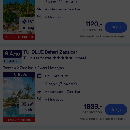
9 dagen (7 nachten)
Amsterdam - Zanzibar
All Inclusive
28°
1120,-
in aug
Bekijk
per persoon
Alle verplichte kosten inbegrepen!
SCHERP GEPRIJSD
TUI BLUE Bahari Zanzibar
9,4
TUI classificatie
Hotel
Uitstekend
Tanzania
Zanzibar
Pwani Mchangani
Do 1 okt 2026
9 dagen (7 nachten)
Amsterdam - Zanzibar
All Inclusive
29°
1939,-
in okt
Bekijk
per persoon
Alle verplichte kosten inbegrepen!
KASSAKORTING