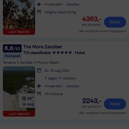
Amsterdam - Zanzibar
Volgens beschrijving
4363,-
Bekijk
per persoon
Alle verplichte kosten inbegrepen!
LAST MINUTE!
The Mora Zanzibar
8,8
TUI classificatie
Hotel
Heel goed
Tanzania
Zanzibar
Muyuni Beach
Zo 30 aug 2026
9 dagen (7 nachten)
Amsterdam - Zanzibar
All Inclusive
28°
2243,-
in aug
Bekijk
per persoon
Alle verplichte kosten inbegrepen!
LAST MINUTE!