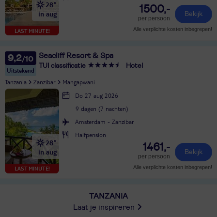
28°
1500,-
in aug
Bekijk
per persoon
Alle verplichte kosten inbegrepen!
LAST MINUTE!
Seacliff Resort & Spa
9,2
TUI classificatie
Hotel
Uitstekend
Tanzania
Zanzibar
Mangapwani
Do 27 aug 2026
9 dagen (7 nachten)
Amsterdam - Zanzibar
Halfpension
28°
1461,-
in aug
Bekijk
per persoon
Alle verplichte kosten inbegrepen!
LAST MINUTE!
TANZANIA
Laat je inspireren