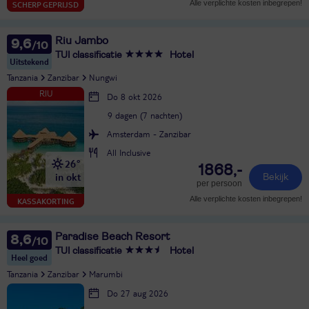
Alle verplichte kosten inbegrepen!
SCHERP GEPRIJSD
Riu Jambo
9,6
TUI classificatie
Hotel
Uitstekend
Tanzania
Zanzibar
Nungwi
Do 8 okt 2026
9 dagen (7 nachten)
Amsterdam - Zanzibar
All Inclusive
26°
1868,-
in okt
Bekijk
per persoon
Alle verplichte kosten inbegrepen!
KASSAKORTING
Paradise Beach Resort
8,6
TUI classificatie
Hotel
Heel goed
Tanzania
Zanzibar
Marumbi
Do 27 aug 2026