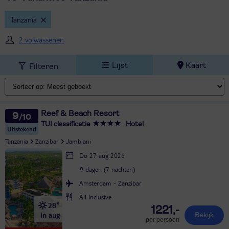
Tanzania
2 volwassenen
Lijst
Kaart
Filteren
Reef & Beach Resort
9
TUI classificatie
Hotel
Uitstekend
Tanzania
Zanzibar
Jambiani
Do 27 aug 2026
9 dagen (7 nachten)
Amsterdam - Zanzibar
All Inclusive
28°
1221,-
in aug
Bekijk
per persoon