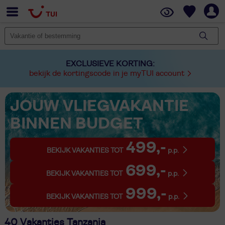
EXCLUSIEVE KORTING:
bekijk de kortingscode in je myTUI account
JOUW VLIEGVAKANTIE
BINNEN BUDGET
499,-
BEKIJK VAKANTIES TOT
p.p.
699,-
BEKIJK VAKANTIES TOT
p.p.
999,-
BEKIJK VAKANTIES TOT
p.p.
40 Vakanties Tanzania