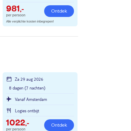
981
,-
Ontdek
per persoon
Alle verplichte kosten inbegrepen!
Za 29 aug 2026
8 dagen (7 nachten)
Vanaf Amsterdam
Logies ontbijt
1022
,-
Ontdek
per persoon