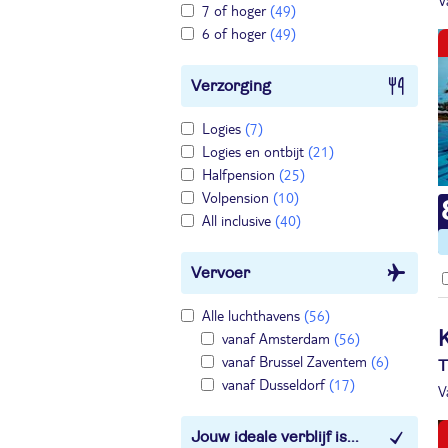
V
7 of hoger
(49)
6 of hoger
(49)
Verzorging
Logies
(7)
Logies en ontbijt
(21)
Halfpension
(25)
Volpension
(10)
All inclusive
(40)
Vervoer
Alle luchthavens
(56)
K
vanaf Amsterdam
(56)
vanaf Brussel Zaventem
(6)
T
vanaf Dusseldorf
(17)
V
Jouw ideale verblijf is...