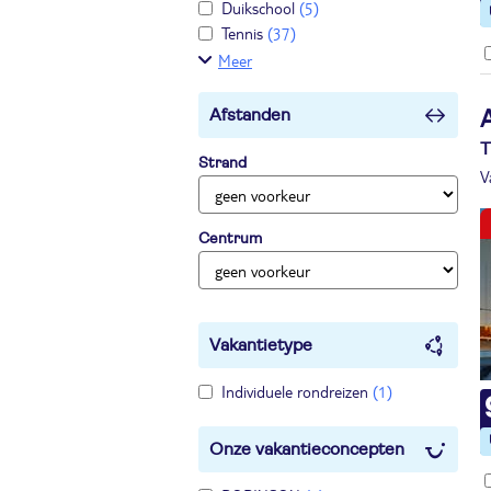
Duikschool
(5)
Tennis
(37)
Meer
Afstanden
T
Strand
V
Centrum
Vakantietype
Individuele rondreizen
(1)
Onze vakantieconcepten