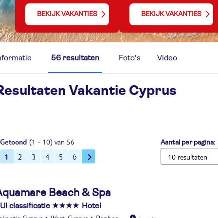
BEKIJK VAKANTIES
BEKIJK VAKANTIES
nformatie
56 resultaten
Foto's
Video
Resultaten Vakantie
Cyprus
Getoond
(1 - 10) van 56
Aantal per pagina:
1
2
3
4
5
6
Aquamare Beach & Spa
UI classificatie
Hotel