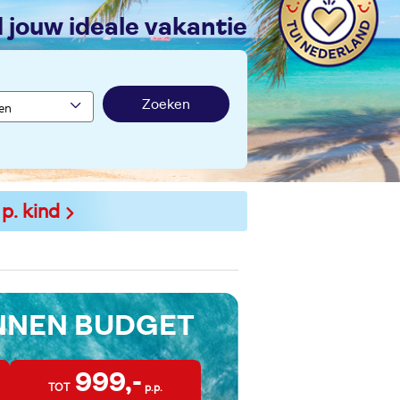
nd jouw ideale vakantie
Zoeken
 p. kind
INNEN BUDGET
999,-
TOT
p.p.