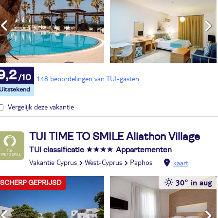
9,2
148 beoordelingen van TUI-gasten
Vergelijk deze vakantie
TUI TIME TO SMILE Aliathon Village
TUI classificatie
Appartementen
Vakantie Cyprus
West-Cyprus
Paphos
kaart
30° in aug
SCHERP GEPRIJSD