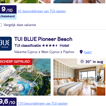
9
92 beoordelingen van TUI-gasten
Vergelijk deze vakantie
TUI BLUE Pioneer Beach
TUI classificatie
Hotel
Vakantie Cyprus
West-Cyprus
Paphos
kaart
30° in aug
SCHERP GEPRIJSD
9,6
170 beoordelingen van TUI-gasten