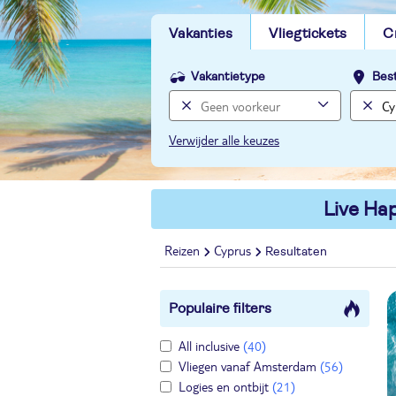
Vakanties
Vliegtickets
C
Vakantietype
Bes
Verwijder alle keuzes
Live Hap
Reizen
Cyprus
Resultaten
Populaire filters
All inclusive
(40)
Vliegen vanaf Amsterdam
(56)
Logies en ontbijt
(21)