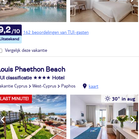
9,2
162 beoordelingen van TUI-gasten
Vergelijk deze vakantie
Louis Phaethon Beach
UI classificatie
Hotel
akantie Cyprus
West-Cyprus
Paphos
kaart
30° in aug
LAST MINUTE!