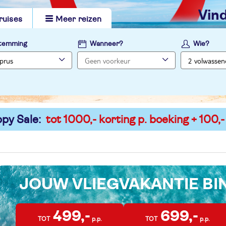
vi
ruises
Meer reizen
temming
Wanneer?
Wie?
py Sale:
tot 1000,- korting p. boeking + 100,-
JOUW VLIEGVAKANTIE B
499,-
699,-
TOT
p.p.
TOT
p.p.