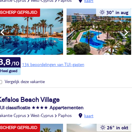
akantie Cyprus
West-Cyprus
Paphos
kaart
30° in aug
SCHERP GEPRIJSD
8,8
136 beoordelingen van TUI-gasten
Vergelijk deze vakantie
efalos Beach Village
UI classificatie
Appartementen
akantie Cyprus
West-Cyprus
Paphos
kaart
26° in okt
SCHERP GEPRIJSD