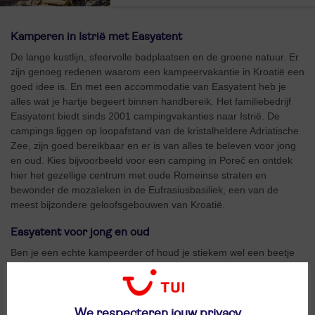
Kamperen in Istrië met Easyatent
De lange kustlijn, sfeervolle badplaatsen en de groene natuur. Er
zijn genoeg redenen waarom een kampeervakantie in Kroatië een
goed idee is. En met een accommodatie van Easyatent heb je
alles wat je hartje begeert binnen handbereik. Het familiebedrijf
Easyatent biedt sinds 2001 campingvakanties naar Istrië. De
campings liggen op loopafstand van de kristalheldere Adriatische
Zee, zijn goed bereikbaar en er is van alles te beleven voor jong
en oud. Kies bijvoorbeeld voor een camping in Poreč en ontdek
hier het gezellige centrum met oude Romeinse straten en
bewonder de mozaïeken in de Eufrasiusbasiliek, een van de
meest bijzondere geloofsgebouwen van Kroatië.
Easyatent voor jong en oud
Ben je een echte kampeerder of houd je stiekem wel een beetje
van luxe? Bij de campings van Easyatent kies je een
accommodatie die het beste bij jou past. In een bungalowtent heb
je een echte kampeerervaring met een beetje luxe van thuis. Je
slaapt in een tent in een normaal bed, en kookt in je eigen
We respecteren jouw privacy