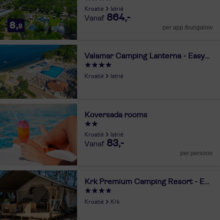
Kroatië
Istrië
864,-
8,
8
per app./bungalow
Valamar Camping Lanterna - Easyatent
Kroatië
Istrië
Koversada rooms
Kroatië
Istrië
83,-
per persoon
Krk Premium Camping Resort - Easyatent
Kroatië
Krk