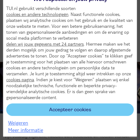
kitchenette. En dat allemaal midden in de natuur. Loop je ’s
TUI.nl gebruikt verschillende soorten
nachts liever niet met een wc-rol onder je arm naar het sanitair
cookies en andere technologieën
. Naast functionele cookies,
gebouw? Ga dan glamperen; de combinatie van glamourous en
plaatsen wij analytische cookies om het gebruik en de kwaliteit van
kamperen. Je hebt hier je eigen keuken, sanitair en slaapkamer.
onze website te meten. Voor een betere gebruikservaring, het
Wat wil je nog meer?
tonen van gepersonaliseerde aanbiedingen en om de ervaring op
social media platformen te verbeteren
delen wij jouw gegevens met 24 partners
. Hiermee maken we het
derden mogelijk om jouw gedrag te volgen en daarop afgestemde
Ook interessant
advertenties te tonen. Door op “Accepteer cookies” te klikken geef
je toestemming voor het plaatsen van alle hiervoor omschreven
cookies en andere technologieën om persoonlijke data te
verzamelen. Je kunt je toestemming altijd weer intrekken op onze
cookies pagina
. Indien je kiest voor “Weigeren” plaatsen wij enkel
noodzakelijke technische, functionele en beperkte privacy-
vriendelijke analytische cookies. Er is dan geen sprake van
gepersonaliseerde content.
Accepteer cookies
Glamping
Weigeren
Meer informatie
Kamperen in luxe, dat is glamping. Onze bijzondere glampings
zijn volledig ingericht, hebben een kookhoek en houten vlonder.