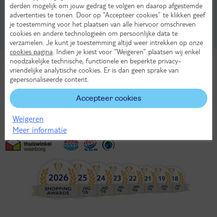
derden mogelijk om jouw gedrag te volgen en daarop afgestemde
advertenties te tonen. Door op “Accepteer cookies” te klikken geef
Uitgaan en activiteiten in Billund
je toestemming voor het plaatsen van alle hiervoor omschreven
cookies en andere technologieën om persoonlijke data te
Wetenswaardigheden in Billund
verzamelen. Je kunt je toestemming altijd weer intrekken op onze
cookies pagina
. Indien je kiest voor “Weigeren” plaatsen wij enkel
noodzakelijke technische, functionele en beperkte privacy-
vriendelijke analytische cookies. Er is dan geen sprake van
Bekijk ons aanbod
gepersonaliseerde content.
Accepteer cookies
Weigeren
Meer informatie