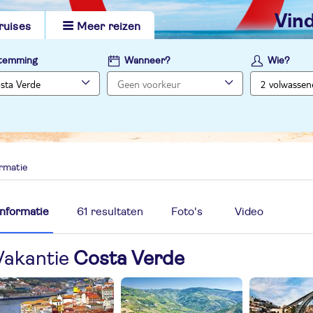
vi
ruises
Meer reizen
temming
Wanneer?
Wie?
ormatie
Informatie
61 resultaten
Foto's
Video
Vakantie
Costa Verde