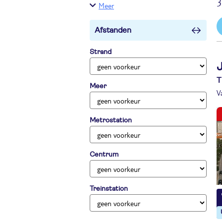
3
Meer
Afstanden
Strand
J
T
Meer
V
Metrostation
Centrum
Treinstation