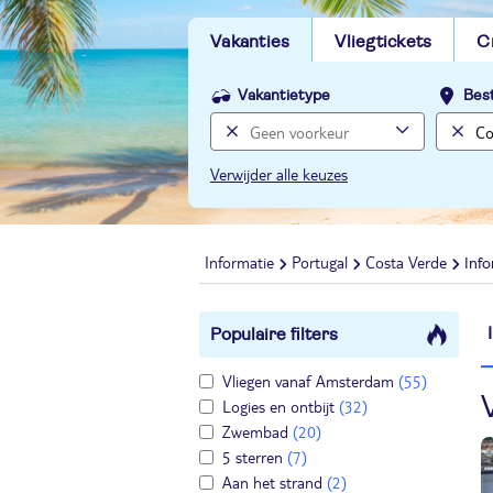
Vakanties
Vliegtickets
C
Vakantietype
Bes
Verwijder alle keuzes
Informatie
Portugal
Costa Verde
Inf
Populaire filters
Vliegen vanaf Amsterdam
(55)
Logies en ontbijt
(32)
Zwembad
(20)
5 sterren
(7)
Aan het strand
(2)