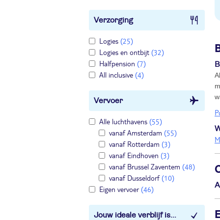
Verzorging
Logies
(25)
Logies en ontbijt
(32)
Halfpension
(7)
B
All inclusive
(4)
A
m
w
Vervoer
P
Alle luchthavens
(55)
W
vanaf Amsterdam
(55)
M
vanaf Rotterdam
(3)
vanaf Eindhoven
(3)
vanaf Brussel Zaventem
(48)
vanaf Dusseldorf
(10)
A
Eigen vervoer
(46)
E
Jouw ideale verblijf is...