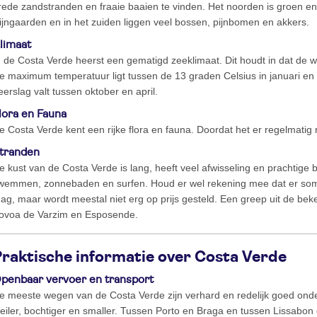
rede zandstranden en fraaie baaien te vinden. Het noorden is groen e
ijngaarden en in het zuiden liggen veel bossen, pijnbomen en akkers.
limaat
n de Costa Verde heerst een gematigd zeeklimaat. Dit houdt in dat de w
e maximum temperatuur ligt tussen de 13 graden Celsius in januari en 
eerslag valt tussen oktober en april.
lora en Fauna
e Costa Verde kent een rijke flora en fauna. Doordat het er regelmatig 
tranden
e kust van de Costa Verde is lang, heeft veel afwisseling en prachtige 
wemmen, zonnebaden en surfen. Houd er wel rekening mee dat er soms
ag, maar wordt meestal niet erg op prijs gesteld. Een greep uit de bek
ovoa de Varzim en Esposende.
raktische informatie over Costa Verde
penbaar vervoer en transport
e meeste wegen van de Costa Verde zijn verhard en redelijk goed ond
teiler, bochtiger en smaller. Tussen Porto en Braga en tussen Lissabon