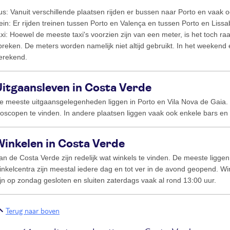
us: Vanuit verschillende plaatsen rijden er bussen naar Porto en vaak 
rein: Er rijden treinen tussen Porto en Valença en tussen Porto en Lissa
axi: Hoewel de meeste taxi's voorzien zijn van een meter, is het toch r
preken. De meters worden namelijk niet altijd gebruikt. In het weekend
erekend.
itgaansleven in Costa Verde
e meeste uitgaansgelegenheden liggen in Porto en Vila Nova de Gaia. D
ioscopen te vinden. In andere plaatsen liggen vaak ook enkele bars en
Winkelen in Costa Verde
an de Costa Verde zijn redelijk wat winkels te vinden. De meeste liggen
inkelcentra zijn meestal iedere dag en tot ver in de avond geopend. Wink
ijn op zondag gesloten en sluiten zaterdags vaak al rond 13:00 uur.
Terug naar boven