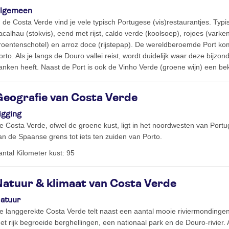
lgemeen
n de Costa Verde vind je vele typisch Portugese (vis)restaurantjes. Typ
acalhau (stokvis), eend met rijst, caldo verde (koolsoep), rojoes (varken
roentenschotel) en arroz doce (rijstepap). De wereldberoemde Port kom
orto. Als je langs de Douro vallei reist, wordt duidelijk waar deze bijz
anken heeft. Naast de Port is ook de Vinho Verde (groene wijn) een b
Geografie van Costa Verde
igging
e Costa Verde, ofwel de groene kust, ligt in het noordwesten van Portu
an de Spaanse grens tot iets ten zuiden van Porto.
antal Kilometer kust: 95
Natuur & klimaat van Costa Verde
atuur
e langgerekte Costa Verde telt naast een aantal mooie riviermondinge
et rijk begroeide berghellingen, een nationaal park en de Douro-rivier. 