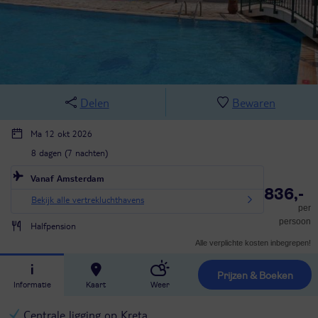
Delen
Bewaren
Ma 12 okt 2026
8 dagen (7 nachten)
Vanaf Amsterdam
836,-
Bekijk alle vertrekluchthavens
per
persoon
Halfpension
Alle verplichte kosten inbegrepen!
Prijzen & Boeken
Informatie
Kaart
Weer
Centrale ligging op Kreta