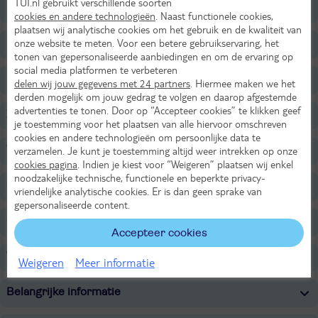
TUI.nl gebruikt verschillende soorten
Ligging
cookies en andere technologieën
. Naast functionele cookies,
plaatsen wij analytische cookies om het gebruik en de kwaliteit van
onze website te meten. Voor een betere gebruikservaring, het
Faciliteiten
tonen van gepersonaliseerde aanbiedingen en om de ervaring op
social media platformen te verbeteren
Restaurants/Bars
delen wij jouw gegevens met 24 partners
. Hiermee maken we het
derden mogelijk om jouw gedrag te volgen en daarop afgestemde
advertenties te tonen. Door op “Accepteer cookies” te klikken geef
Zwembaden
je toestemming voor het plaatsen van alle hiervoor omschreven
cookies en andere technologieën om persoonlijke data te
Wellness
verzamelen. Je kunt je toestemming altijd weer intrekken op onze
cookies pagina
. Indien je kiest voor “Weigeren” plaatsen wij enkel
noodzakelijke technische, functionele en beperkte privacy-
Sport & Activiteiten
vriendelijke analytische cookies. Er is dan geen sprake van
gepersonaliseerde content.
Overige informatie
Accepteer cookies
Verzorging
Weigeren
Meer informatie
Belangrijke informatie