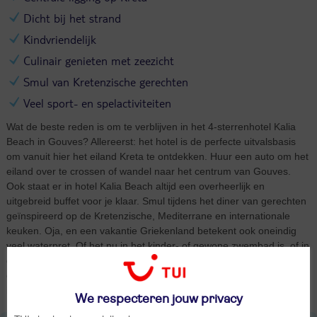
Dicht bij het strand
Kindvriendelijk
Culinair genieten met zeezicht
Smul van Kretenzische gerechten
Veel sport- en spelactiviteiten
Wat de beste reden is om te verblijven in het 4-sterrenhotel Kalia
Beach in Gouves? Allereerst: het hotel is de perfecte uitvalsbasis
om vanuit hier het eiland Kreta te ontdekken. Huur een auto om het
eiland over te crossen of wandel naar het centrum van Gouves.
Ook staat er in hotel Kalia Beach altijd een overheerlijk en
uitgebreid buffet voor je klaar. Smul tijdens het diner van gerechten
geïnspireerd op de Kretenzische, Mediterrane en internationale
keuken. Oja, en een vakantie Griekenland betekent ook oneindig
veel waterpret. Of het nu in het kinder- of gewone zwembad is, of in
de Egeïsche Zee. Voor jong en oud is er in het hotel genoeg spel
en sport. Potje airhockey? De verliezer trakteert morgen op een
ijsje.
We respecteren jouw privacy