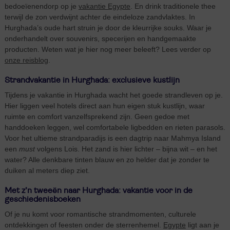
bedoeïenendorp op je
vakantie Egypte
. En drink traditionele thee
terwijl de zon verdwijnt achter de eindeloze zandvlaktes. In
Hurghada’s oude hart struin je door de kleurrijke souks. Waar je
onderhandelt over souvenirs, specerijen en handgemaakte
producten. Weten wat je hier nog meer beleeft? Lees verder op
onze reisblog
.
Strandvakantie in Hurghada: exclusieve kustlijn
Tijdens je vakantie in Hurghada wacht het goede strandleven op je.
Hier liggen veel hotels direct aan hun eigen stuk kustlijn, waar
ruimte en comfort vanzelfsprekend zijn. Geen gedoe met
handdoeken leggen, wel comfortabele ligbedden en rieten parasols.
Voor het ultieme strandparadijs is een dagtrip naar Mahmya Island
een
must
volgens Lois. Het zand is hier lichter – bijna wit – en het
water? Alle denkbare tinten blauw en zo helder dat je zonder te
duiken al meters diep ziet.
Met z’n tweeën naar Hurghada: vakantie voor in de
geschiedenisboeken
Of je nu komt voor romantische strandmomenten, culturele
ontdekkingen of feesten onder de sterrenhemel.
Egypte
ligt aan je