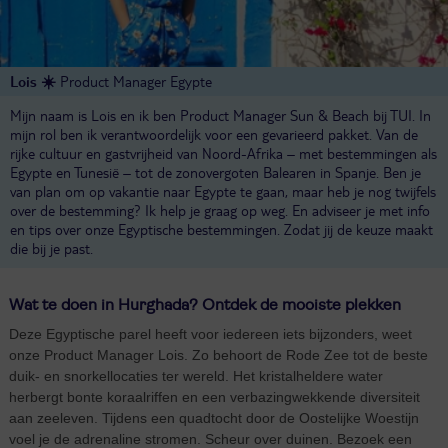
Lois ☀️
Product Manager Egypte
Mijn naam is Lois en ik ben Product Manager Sun & Beach bij TUI. In
mijn rol ben ik verantwoordelijk voor een gevarieerd pakket. Van de
rijke cultuur en gastvrijheid van Noord-Afrika – met bestemmingen als
Egypte en Tunesië – tot de zonovergoten Balearen in Spanje. Ben je
van plan om op vakantie naar Egypte te gaan, maar heb je nog twijfels
over de bestemming? Ik help je graag op weg. En adviseer je met info
en tips over onze Egyptische bestemmingen. Zodat jij de keuze maakt
die bij je past.
Wat te doen in Hurghada? Ontdek de mooiste plekken
Deze Egyptische parel heeft voor iedereen iets bijzonders, weet
onze Product Manager Lois. Zo behoort de Rode Zee tot de beste
duik- en snorkellocaties ter wereld. Het kristalheldere water
herbergt bonte koraalriffen en een verbazingwekkende diversiteit
aan zeeleven. Tijdens een quadtocht door de Oostelijke Woestijn
voel je de adrenaline stromen. Scheur over duinen. Bezoek een