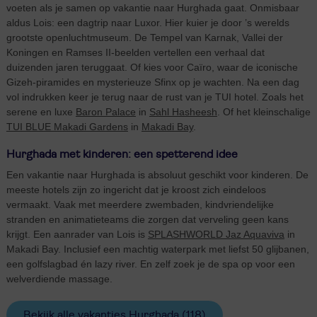
voeten als je samen op vakantie naar Hurghada gaat. Onmisbaar
aldus Lois: een dagtrip naar Luxor. Hier kuier je door ’s werelds
grootste openluchtmuseum. De Tempel van Karnak, Vallei der
Koningen en Ramses II-beelden vertellen een verhaal dat
duizenden jaren teruggaat. Of kies voor Caïro, waar de iconische
Gizeh-piramides en mysterieuze Sfinx op je wachten. Na een dag
vol indrukken keer je terug naar de rust van je TUI hotel. Zoals het
serene en luxe
Baron Palace
in
Sahl Hasheesh
. Of het kleinschalige
TUI BLUE Makadi Gardens
in
Makadi Bay
.
Hurghada met kinderen: een spetterend idee
Een vakantie naar Hurghada is absoluut geschikt voor kinderen. De
meeste hotels zijn zo ingericht dat je kroost zich eindeloos
vermaakt. Vaak met meerdere zwembaden, kindvriendelijke
stranden en animatieteams die zorgen dat verveling geen kans
krijgt. Een aanrader van Lois is
SPLASHWORLD Jaz Aquaviva
in
Makadi Bay. Inclusief een machtig waterpark met liefst 50 glijbanen,
een golfslagbad én lazy river. En zelf zoek je de spa op voor een
welverdiende massage.
Bekijk alle vakanties Hurghada
(118)