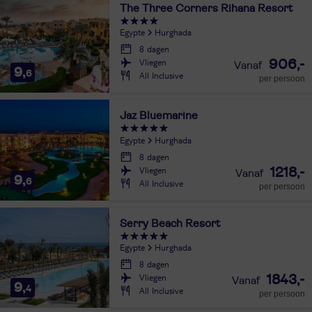
The Three Corners Rihana Resort
Egypte
Hurghada
8 dagen
Vliegen
906,-
9,
6
All Inclusive
per persoon
Jaz Bluemarine
Egypte
Hurghada
8 dagen
Vliegen
1218,-
9,
6
All Inclusive
per persoon
Serry Beach Resort
Egypte
Hurghada
8 dagen
Vliegen
1843,-
9,
4
All Inclusive
per persoon