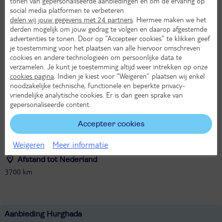
tonen van gepersonaliseerde aanbiedingen en om de ervaring op
social media platformen te verbeteren
Tijdverschil met Nederland
delen wij jouw gegevens met 24 partners
. Hiermee maken we het
Zomertijd: geen tijdsverschil met NL
derden mogelijk om jouw gedrag te volgen en daarop afgestemde
Wintertijd: 1 uur later dan in NL
advertenties te tonen. Door op “Accepteer cookies” te klikken geef
je toestemming voor het plaatsen van alle hiervoor omschreven
cookies en andere technologieën om persoonlijke data te
Hoofdstad van Egypte
verzamelen. Je kunt je toestemming altijd weer intrekken op onze
Caïro
cookies pagina
. Indien je kiest voor “Weigeren” plaatsen wij enkel
noodzakelijke technische, functionele en beperkte privacy-
Munteenheid
vriendelijke analytische cookies. Er is dan geen sprake van
Egyptische pond (EGP)
gepersonaliseerde content.
Accepteer cookies
Taal
Egyptisch Arabisch
Weigeren
Meer informatie
Afstand tot Nederland
3700 km
Aanbieding Hurghada