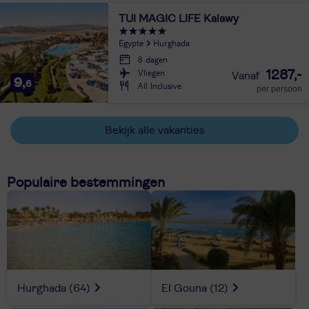
TUI MAGIC LIFE Kalawy
Egypte
Hurghada
8 dagen
Vliegen
1287,-
9,
6
All Inclusive
per persoon
Bekijk alle vakanties
Populaire bestemmingen
Hurghada
(64)
El Gouna
(12)