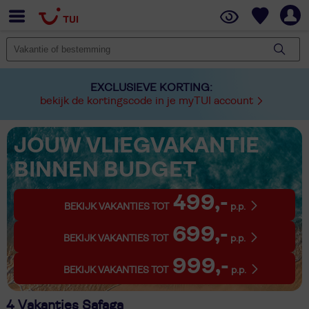
EXCLUSIEVE KORTING:
bekijk de kortingscode in je myTUI account
JOUW VLIEGVAKANTIE
BINNEN BUDGET
499,-
BEKIJK VAKANTIES TOT
p.p.
699,-
BEKIJK VAKANTIES TOT
p.p.
999,-
BEKIJK VAKANTIES TOT
p.p.
4 Vakanties Safaga