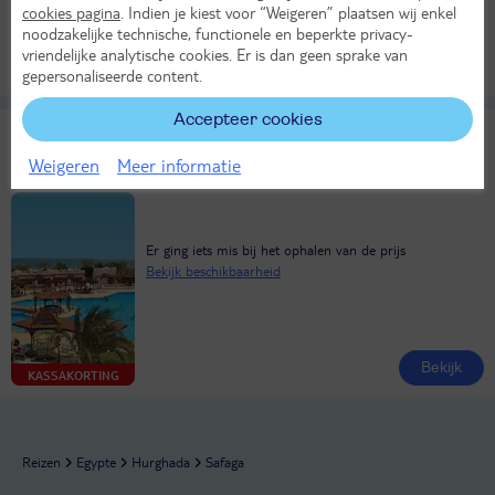
cookies pagina
. Indien je kiest voor “Weigeren” plaatsen wij enkel
noodzakelijke technische, functionele en beperkte privacy-
vriendelijke analytische cookies. Er is dan geen sprake van
Bekijk
KASSAKORTING
gepersonaliseerde content.
Accepteer cookies
Menaville Safaga
TUI classificatie
Vakantiewoning
Weigeren
Meer informatie
Egypte
Hurghada
Safaga
Er ging iets mis bij het ophalen van de prijs
Bekijk beschikbaarheid
Bekijk
KASSAKORTING
Reizen
Egypte
Hurghada
Safaga