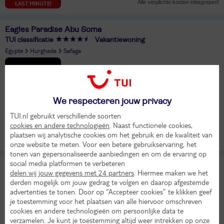
Alle verplichte kosten inbegrepen!
LAST MINUTE!
Eagles Paradise Abu Soma
TUI classificatie
Vakantiewoning
Egypte
Hurghada
Safaga
Er ging iets mis bij het ophalen van de prijs
Bekijk beschikbaarheid
We respecteren jouw privacy
TUI.nl gebruikt verschillende soorten
cookies en andere technologieën
. Naast functionele cookies,
plaatsen wij analytische cookies om het gebruik en de kwaliteit van
Bekijk
KASSAKORTING
onze website te meten. Voor een betere gebruikservaring, het
tonen van gepersonaliseerde aanbiedingen en om de ervaring op
social media platformen te verbeteren
Lotus Bay Beach Resort
delen wij jouw gegevens met 24 partners
. Hiermee maken we het
derden mogelijk om jouw gedrag te volgen en daarop afgestemde
Egypte
Hurghada
Safaga
advertenties te tonen. Door op “Accepteer cookies” te klikken geef
Er ging iets mis bij het ophalen van de prijs
je toestemming voor het plaatsen van alle hiervoor omschreven
Bekijk beschikbaarheid
cookies en andere technologieën om persoonlijke data te
verzamelen. Je kunt je toestemming altijd weer intrekken op onze