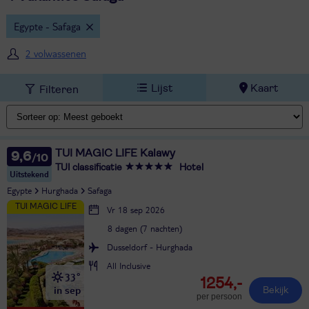
Egypte - Safaga
2 volwassenen
Lijst
Kaart
Filteren
TUI MAGIC LIFE Kalawy
9,6
TUI classificatie
Hotel
Uitstekend
Egypte
Hurghada
Safaga
Vr 18 sep 2026
8 dagen (7 nachten)
Dusseldorf - Hurghada
All Inclusive
33°
1254,-
in sep
Bekijk
per persoon