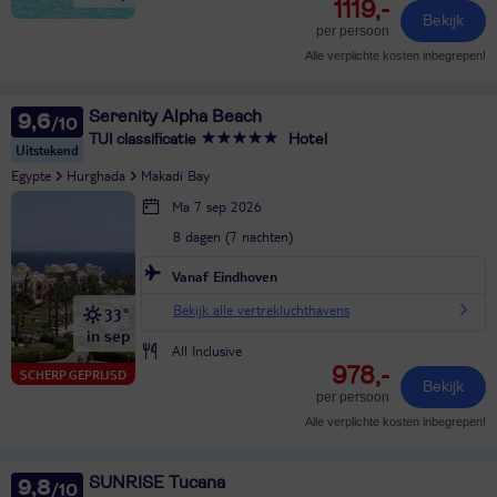
1119,-
Bekijk
per persoon
Alle verplichte kosten inbegrepen!
Serenity Alpha Beach
9,6
TUI classificatie
Hotel
Uitstekend
Egypte
Hurghada
Makadi Bay
Ma 7 sep 2026
8 dagen (7 nachten)
Vanaf Eindhoven
Bekijk alle vertrekluchthavens
33°
in sep
All Inclusive
978,-
SCHERP GEPRIJSD
Bekijk
per persoon
Alle verplichte kosten inbegrepen!
SUNRISE Tucana
9,8