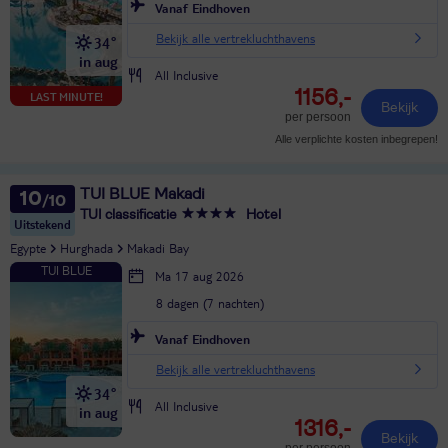
Vanaf Eindhoven
Bekijk alle vertrekluchthavens
34°
in aug
All Inclusive
1156,-
LAST MINUTE!
Bekijk
per persoon
Alle verplichte kosten inbegrepen!
TUI BLUE Makadi
10
TUI classificatie
Hotel
Uitstekend
Egypte
Hurghada
Makadi Bay
Ma 17 aug 2026
8 dagen (7 nachten)
Vanaf Eindhoven
Bekijk alle vertrekluchthavens
34°
All Inclusive
in aug
1316,-
Bekijk
per persoon