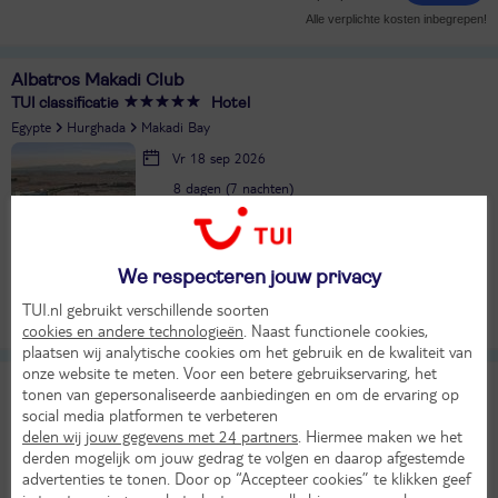
Alle verplichte kosten inbegrepen!
Albatros Makadi Club
TUI classificatie
Hotel
Egypte
Hurghada
Makadi Bay
Vr 18 sep 2026
8 dagen (7 nachten)
Dusseldorf - Hurghada
All Inclusive
33°
1068,-
We respecteren jouw privacy
in sep
Bekijk
per persoon
TUI.nl gebruikt verschillende soorten
Alle verplichte kosten inbegrepen!
LAST MINUTE!
cookies en andere technologieën
. Naast functionele cookies,
plaatsen wij analytische cookies om het gebruik en de kwaliteit van
onze website te meten. Voor een betere gebruikservaring, het
TUI BLUE Makadi Gardens
9,6
tonen van gepersonaliseerde aanbiedingen en om de ervaring op
TUI classificatie
Hotel
social media platformen te verbeteren
Uitstekend
delen wij jouw gegevens met 24 partners
. Hiermee maken we het
Egypte
Hurghada
Makadi Bay
derden mogelijk om jouw gedrag te volgen en daarop afgestemde
Di 25 aug 2026
advertenties te tonen. Door op “Accepteer cookies” te klikken geef