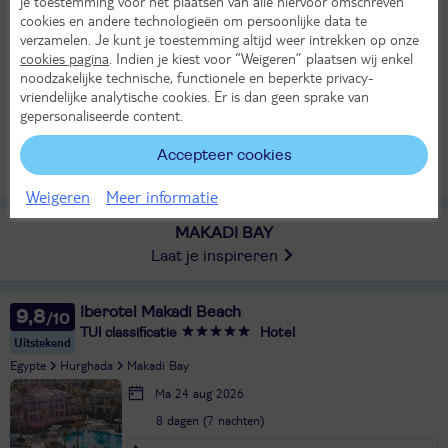
je toestemming voor het plaatsen van alle hiervoor omschreven
8 dagen (7 nachten)
cookies en andere technologieën om persoonlijke data te
verzamelen. Je kunt je toestemming altijd weer intrekken op onze
Vanaf Dusseldorf
cookies pagina
. Indien je kiest voor “Weigeren” plaatsen wij enkel
Bekijk alle vertrekluchthavens
noodzakelijke technische, functionele en beperkte privacy-
34°
vriendelijke analytische cookies. Er is dan geen sprake van
All Inclusive
in aug
gepersonaliseerde content.
1253,-
Bekijk
per persoon
Accepteer cookies
Alle verplichte kosten inbegrepen!
Weigeren
Meer informatie
MAKADI BAY
Laat je inspireren
Iberotel Makadi Beach
9,8
TUI classificatie
Hotel
Uitstekend
Egypte
Hurghada
Makadi Bay
Ma 24 aug 2026
8 dagen (7 nachten)