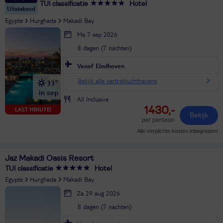
TUI classificatie
Hotel
Uitstekend
Egypte
Hurghada
Makadi Bay
Ma 7 sep 2026
8 dagen (7 nachten)
Vanaf Eindhoven
Bekijk alle vertrekluchthavens
33°
in sep
All Inclusive
1430,-
LAST MINUTE!
Bekijk
per persoon
Alle verplichte kosten inbegrepen!
Jaz Makadi Oasis Resort
TUI classificatie
Hotel
Egypte
Hurghada
Makadi Bay
Za 29 aug 2026
8 dagen (7 nachten)