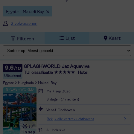
Egypte - Makadi Bay
2 volwassenen
Lijst
Kaart
Filteren
SPLASHWORLD Jaz Aquaviva
9,6
TUI classificatie
Hotel
Uitstekend
Egypte
Hurghada
Makadi Bay
Ma 7 sep 2026
8 dagen (7 nachten)
Vanaf Eindhoven
Bekijk alle vertrekluchthavens
33°
All Inclusive
in sep