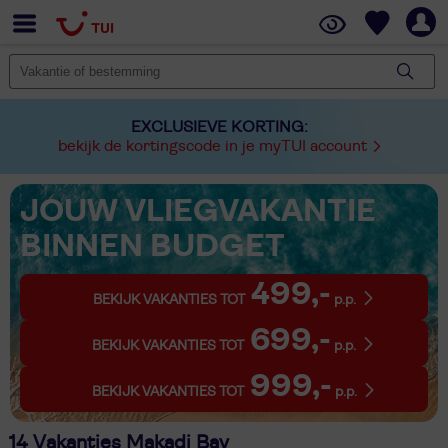
EXCLUSIEVE KORTING:
bekijk de kortingscode in je myTUI account
JOUW VLIEGVAKANTIE
BINNEN BUDGET
499,-
BEKIJK VAKANTIES TOT
p.p.
699,-
BEKIJK VAKANTIES TOT
p.p.
999,-
BEKIJK VAKANTIES TOT
p.p.
14 Vakanties Makadi Bay