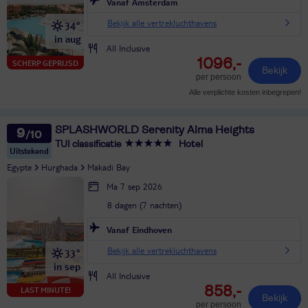
Vanaf Amsterdam
Bekijk alle vertrekluchthavens
34°
in aug
All Inclusive
1096,-
SCHERP GEPRIJSD
Bekijk
per persoon
Alle verplichte kosten inbegrepen!
SPLASHWORLD Serenity Alma Heights
9
TUI classificatie
Hotel
Uitstekend
Egypte
Hurghada
Makadi Bay
Ma 7 sep 2026
8 dagen (7 nachten)
Vanaf Eindhoven
Bekijk alle vertrekluchthavens
33°
in sep
All Inclusive
858,-
LAST MINUTE!
Bekijk
per persoon