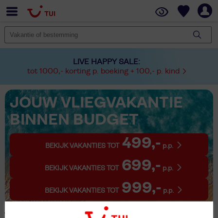
LIVE HAPPY SALE:
tot 1000,- korting p. boeking + 100,- p. kind
JOUW VLIEGVAKANTIE
BINNEN BUDGET
499,-
BEKIJK VAKANTIES TOT
p.p.
699,-
BEKIJK VAKANTIES TOT
p.p.
999,-
BEKIJK VAKANTIES TOT
p.p.
1 Vakantie Dilsen-Stokkem