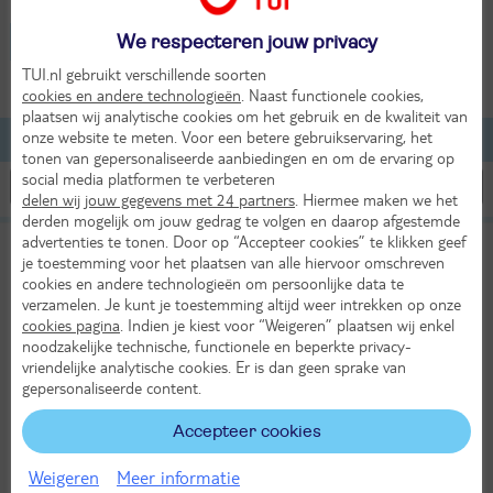
België - Dilsen-Stokkem
We respecteren jouw privacy
TUI.nl gebruikt verschillende soorten
2 volwassenen
cookies en andere technologieën
. Naast functionele cookies,
plaatsen wij analytische cookies om het gebruik en de kwaliteit van
onze website te meten. Voor een betere gebruikservaring, het
Lijst
Kaart
Filteren
tonen van gepersonaliseerde aanbiedingen en om de ervaring op
social media platformen te verbeteren
delen wij jouw gegevens met 24 partners
. Hiermee maken we het
derden mogelijk om jouw gedrag te volgen en daarop afgestemde
advertenties te tonen. Door op “Accepteer cookies” te klikken geef
Terhills Resort by Center Parcs
10
je toestemming voor het plaatsen van alle hiervoor omschreven
TUI classificatie
Vakantiepark
Uitstekend
cookies en andere technologieën om persoonlijke data te
verzamelen. Je kunt je toestemming altijd weer intrekken op onze
België
Limburg
Dilsen-Stokkem
cookies pagina
. Indien je kiest voor “Weigeren” plaatsen wij enkel
Vr 8 jan 2027
noodzakelijke technische, functionele en beperkte privacy-
4 dagen (3 nachten)
vriendelijke analytische cookies. Er is dan geen sprake van
gepersonaliseerde content.
Eigen vervoer
Logies
Accepteer cookies
6°
448,-
in jan
Bekijk
per app./bungalow
Weigeren
Meer informatie