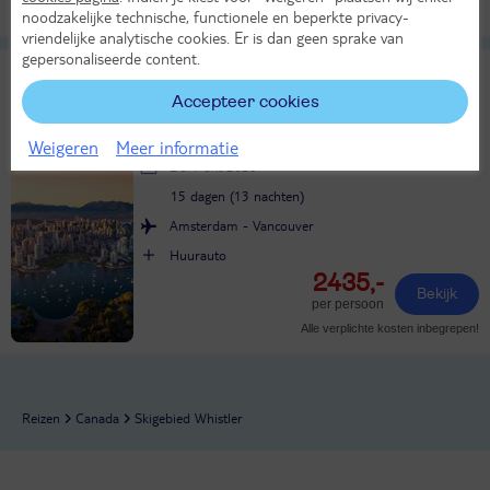
Alle verplichte kosten inbegrepen!
noodzakelijke technische, functionele en beperkte privacy-
vriendelijke analytische cookies. Er is dan geen sprake van
gepersonaliseerde content.
15-daagse fly-drive Het beste van West-
8
Canada
Accepteer cookies
Heel goed
Individuele rondreis Canada
Weigeren
Meer informatie
Do 1 okt 2026
15 dagen (13 nachten)
Amsterdam - Vancouver
Huurauto
2435,-
Bekijk
per persoon
Alle verplichte kosten inbegrepen!
Reizen
Canada
Skigebied Whistler