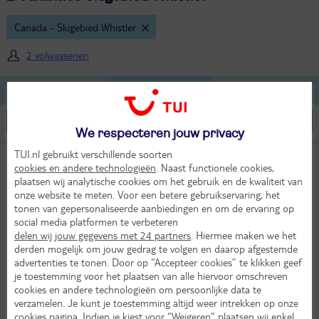
Canada - Skigebied Whistler
2 volwassenen
Lijst
Kaart
Filteren
We respecteren jouw privacy
TUI.nl gebruikt verschillende soorten
16-daagse fly-drive West-Canada &
8,2
cookies en andere technologieën
. Naast functionele cookies,
Rocky Mountains
Heel goed
plaatsen wij analytische cookies om het gebruik en de kwaliteit van
onze website te meten. Voor een betere gebruikservaring, het
Individuele rondreis Canada
tonen van gepersonaliseerde aanbiedingen en om de ervaring op
Vr 2 okt 2026
social media platformen te verbeteren
delen wij jouw gegevens met 24 partners
. Hiermee maken we het
16 dagen (14 nachten)
derden mogelijk om jouw gedrag te volgen en daarop afgestemde
Amsterdam - Vancouver
advertenties te tonen. Door op “Accepteer cookies” te klikken geef
je toestemming voor het plaatsen van alle hiervoor omschreven
Huurauto
cookies en andere technologieën om persoonlijke data te
2577,-
verzamelen. Je kunt je toestemming altijd weer intrekken op onze
Bekijk
per persoon
cookies pagina
. Indien je kiest voor “Weigeren” plaatsen wij enkel