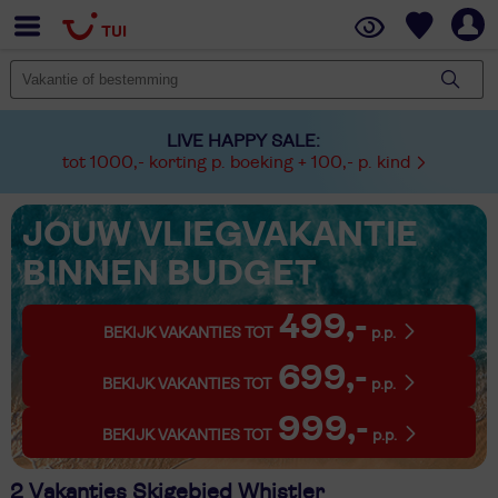
LIVE HAPPY SALE:
tot 1000,- korting p. boeking + 100,- p. kind
JOUW VLIEGVAKANTIE
BINNEN BUDGET
499,-
BEKIJK VAKANTIES TOT
p.p.
699,-
BEKIJK VAKANTIES TOT
p.p.
999,-
BEKIJK VAKANTIES TOT
p.p.
2 Vakanties Skigebied Whistler