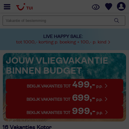
LIVE HAPPY SALE:
tot 1000,- korting p. boeking + 100,- p. kind
JOUW VLIEGVAKANTIE
BINNEN BUDGET
499,-
BEKIJK VAKANTIES TOT
p.p.
699,-
BEKIJK VAKANTIES TOT
p.p.
999,-
BEKIJK VAKANTIES TOT
p.p.
16 Vakanties Kotor