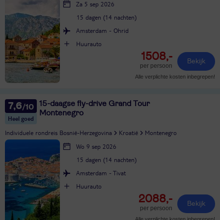
Za 5 sep 2026
15 dagen (14 nachten)
Amsterdam - Ohrid
Huurauto
1508,-
Bekijk
per persoon
Alle verplichte kosten inbegrepen!
15-daagse fly-drive Grand Tour
7,6
Montenegro
Heel goed
Individuele rondreis Bosnië-Herzegovina
Kroatië
Montenegro
Wo 9 sep 2026
15 dagen (14 nachten)
Amsterdam - Tivat
Huurauto
2088,-
Bekijk
per persoon
Alle verplichte kosten inbegrepen!