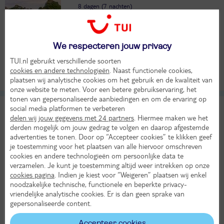
8 dagen (7 nachten)
Amsterdam - Venetie
All Inclusive
We respecteren jouw privacy
Transfer
1538,-
TUI.nl gebruikt verschillende soorten
Bekijk
per persoon
KASSAKORTING
cookies en andere technologieën
. Naast functionele cookies,
plaatsen wij analytische cookies om het gebruik en de kwaliteit van
Alle verplichte kosten inbegrepen!
onze website te meten. Voor een betere gebruikservaring, het
tonen van gepersonaliseerde aanbiedingen en om de ervaring op
8-dg cruise Oost Middellandse Zee - Norwegian
social media platformen te verbeteren
Gem
delen wij jouw gegevens met 24 partners
. Hiermee maken we het
derden mogelijk om jouw gedrag te volgen en daarop afgestemde
Griekenland
Italië
Kroatië
Montenegro
advertenties te tonen. Door op “Accepteer cookies” te klikken geef
je toestemming voor het plaatsen van alle hiervoor omschreven
Zo 13 sep 2026
cookies en andere technologieën om persoonlijke data te
8 dagen (7 nachten)
verzamelen. Je kunt je toestemming altijd weer intrekken op onze
cookies pagina
. Indien je kiest voor “Weigeren” plaatsen wij enkel
Amsterdam - Venetie
noodzakelijke technische, functionele en beperkte privacy-
Volpension
vriendelijke analytische cookies. Er is dan geen sprake van
gepersonaliseerde content.
Transfer
1780,-
Bekijk
Accepteer cookies