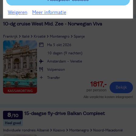
per persoon
LAST MINUTE!
Alle verplichte kosten inbegrepen!
Weigeren
Meer informatie
10-dg cruise West Mid. Zee - Norwegian Viva
Frankrijk
Italië
Kroatië
Montenegro
Spanje
Ma 5 okt 2026
10 dagen (9 nachten)
Amsterdam - Venetie
Volpension
Transfer
1817,-
Bekijk
per persoon
KASSAKORTING
Alle verplichte kosten inbegrepen!
15-daagse fly-drive Balkan Compleet
8
Heel goed
Individuele rondreis Albanië
Kosovo
Montenegro
Noord-Macedonië