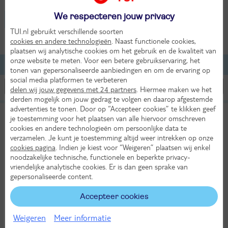
We respecteren jouw privacy
Oostenrijk - Au im Bregenzerwald
TUI.nl gebruikt verschillende soorten
2 volwassenen
cookies en andere technologieën
. Naast functionele cookies,
plaatsen wij analytische cookies om het gebruik en de kwaliteit van
onze website te meten. Voor een betere gebruikservaring, het
Lijst
Kaart
Filteren
tonen van gepersonaliseerde aanbiedingen en om de ervaring op
social media platformen te verbeteren
delen wij jouw gegevens met 24 partners
. Hiermee maken we het
derden mogelijk om jouw gedrag te volgen en daarop afgestemde
advertenties te tonen. Door op “Accepteer cookies” te klikken geef
Aparthotel Alpenrose
je toestemming voor het plaatsen van alle hiervoor omschreven
cookies en andere technologieën om persoonlijke data te
Oostenrijk
Diedamskopf
Vorarlberg
Au im Bregenzerwald
verzamelen. Je kunt je toestemming altijd weer intrekken op onze
cookies pagina
. Indien je kiest voor “Weigeren” plaatsen wij enkel
Ma 5 okt 2026
noodzakelijke technische, functionele en beperkte privacy-
4 dagen (3 nachten)
vriendelijke analytische cookies. Er is dan geen sprake van
Eigen vervoer
gepersonaliseerde content.
Logies
Accepteer cookies
352,-
14°
Bekijk
per persoon
Weigeren
Meer informatie
in okt
Alle verplichte kosten inbegrepen!