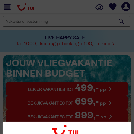
LIVE HAPPY SALE:
tot 1000,- korting p. boeking + 100,- p. kind
JOUW VLIEGVAKANTIE
BINNEN BUDGET
499,-
BEKIJK VAKANTIES TOT
p.p.
699,-
BEKIJK VAKANTIES TOT
p.p.
999,-
BEKIJK VAKANTIES TOT
p.p.
1 Vakantie Au Im Bregenzerwald