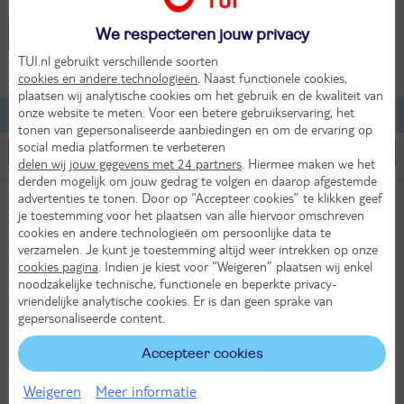
Oostenrijk - St. Michael im Lungau
We respecteren jouw privacy
TUI.nl gebruikt verschillende soorten
2 volwassenen
cookies en andere technologieën
. Naast functionele cookies,
plaatsen wij analytische cookies om het gebruik en de kwaliteit van
onze website te meten. Voor een betere gebruikservaring, het
Lijst
Kaart
Filteren
tonen van gepersonaliseerde aanbiedingen en om de ervaring op
social media platformen te verbeteren
delen wij jouw gegevens met 24 partners
. Hiermee maken we het
derden mogelijk om jouw gedrag te volgen en daarop afgestemde
advertenties te tonen. Door op “Accepteer cookies” te klikken geef
Alpenhaus Katschberg
9,4
je toestemming voor het plaatsen van alle hiervoor omschreven
TUI classificatie
Hotel & Appartementen
Uitstekend
cookies en andere technologieën om persoonlijke data te
verzamelen. Je kunt je toestemming altijd weer intrekken op onze
Oostenrijk
Grosseck Speiereck
Salzburgerland
St. Michael im Lungau
cookies pagina
. Indien je kiest voor “Weigeren” plaatsen wij enkel
Zo 30 aug 2026
noodzakelijke technische, functionele en beperkte privacy-
4 dagen (3 nachten)
vriendelijke analytische cookies. Er is dan geen sprake van
gepersonaliseerde content.
Eigen vervoer
Logies
Accepteer cookies
618,-
22°
Bekijk
per app./bungalow
Weigeren
Meer informatie
in aug