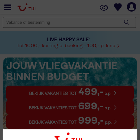
LIVE HAPPY SALE:
tot 1000,- korting p. boeking + 100,- p. kind
JOUW VLIEGVAKANTIE
BINNEN BUDGET
499,-
BEKIJK VAKANTIES TOT
p.p.
699,-
BEKIJK VAKANTIES TOT
p.p.
999,-
BEKIJK VAKANTIES TOT
p.p.
1 Vakantie St. Michael Im Lungau