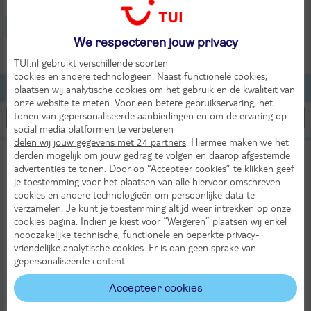
Spanje - Santa Margalida
We respecteren jouw privacy
2 volwassenen
TUI.nl gebruikt verschillende soorten
cookies en andere technologieën
. Naast functionele cookies,
plaatsen wij analytische cookies om het gebruik en de kwaliteit van
Lijst
Kaart
Filteren
onze website te meten. Voor een betere gebruikservaring, het
tonen van gepersonaliseerde aanbiedingen en om de ervaring op
social media platformen te verbeteren
delen wij jouw gegevens met 24 partners
. Hiermee maken we het
Casal Santa Eulalia
derden mogelijk om jouw gedrag te volgen en daarop afgestemde
10
advertenties te tonen. Door op “Accepteer cookies” te klikken geef
TUI classificatie
Hotel & Appartementen
Uitstekend
je toestemming voor het plaatsen van alle hiervoor omschreven
Spanje
Balearen
Mallorca
Santa Margalida
cookies en andere technologieën om persoonlijke data te
verzamelen. Je kunt je toestemming altijd weer intrekken op onze
Za 24 okt 2026
cookies pagina
. Indien je kiest voor “Weigeren” plaatsen wij enkel
8 dagen (7 nachten)
noodzakelijke technische, functionele en beperkte privacy-
vriendelijke analytische cookies. Er is dan geen sprake van
Vanaf Amsterdam
gepersonaliseerde content.
Bekijk alle vertrekluchthavens
24°
Accepteer cookies
in okt
Logies ontbijt