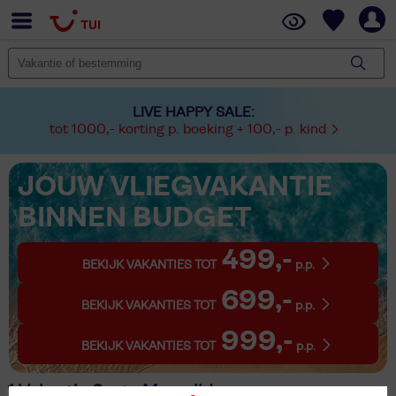
LIVE HAPPY SALE:
tot 1000,- korting p. boeking + 100,- p. kind
JOUW VLIEGVAKANTIE
BINNEN BUDGET
499,-
BEKIJK VAKANTIES TOT
p.p.
699,-
BEKIJK VAKANTIES TOT
p.p.
999,-
BEKIJK VAKANTIES TOT
p.p.
1 Vakantie Santa Margalida