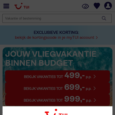
EXCLUSIEVE KORTING:
bekijk de kortingscode in je myTUI account
JOUW VLIEGVAKANTIE
BINNEN BUDGET
499,-
BEKIJK VAKANTIES TOT
p.p.
699,-
BEKIJK VAKANTIES TOT
p.p.
999,-
BEKIJK VAKANTIES TOT
p.p.
1 Vakantie Muyuni Beach