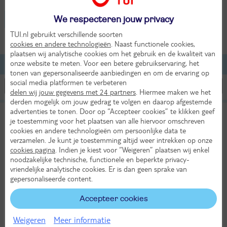
Tanzania - Muyuni Beach
We respecteren jouw privacy
TUI.nl gebruikt verschillende soorten
2 volwassenen
cookies en andere technologieën
. Naast functionele cookies,
plaatsen wij analytische cookies om het gebruik en de kwaliteit van
onze website te meten. Voor een betere gebruikservaring, het
Lijst
Kaart
Filteren
tonen van gepersonaliseerde aanbiedingen en om de ervaring op
social media platformen te verbeteren
delen wij jouw gegevens met 24 partners
. Hiermee maken we het
derden mogelijk om jouw gedrag te volgen en daarop afgestemde
advertenties te tonen. Door op “Accepteer cookies” te klikken geef
The Mora Zanzibar
8,8
je toestemming voor het plaatsen van alle hiervoor omschreven
TUI classificatie
Hotel
Heel goed
cookies en andere technologieën om persoonlijke data te
verzamelen. Je kunt je toestemming altijd weer intrekken op onze
Tanzania
Zanzibar
Muyuni Beach
cookies pagina
. Indien je kiest voor “Weigeren” plaatsen wij enkel
Zo 30 aug 2026
noodzakelijke technische, functionele en beperkte privacy-
9 dagen (7 nachten)
vriendelijke analytische cookies. Er is dan geen sprake van
gepersonaliseerde content.
Amsterdam - Zanzibar
All Inclusive
Accepteer cookies
28°
2343,-
in aug
Bekijk
per persoon
Weigeren
Meer informatie