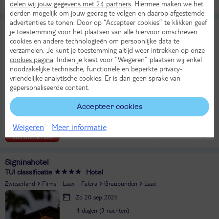
Alle verplichte kosten inbegrepen!
delen wij jouw gegevens met 24 partners
. Hiermee maken we het
KASSAKORTING
derden mogelijk om jouw gedrag te volgen en daarop afgestemde
advertenties te tonen. Door op “Accepteer cookies” te klikken geef
Peaks Place
je toestemming voor het plaatsen van alle hiervoor omschreven
TUI classificatie
Appartementen
cookies en andere technologieën om persoonlijke data te
verzamelen. Je kunt je toestemming altijd weer intrekken op onze
Zwitserland
Flims - Laax - Falera
Graubünden
Laax
cookies pagina
. Indien je kiest voor “Weigeren” plaatsen wij enkel
Ma 21 sep 2026
noodzakelijke technische, functionele en beperkte privacy-
4 dagen (3 nachten)
vriendelijke analytische cookies. Er is dan geen sprake van
gepersonaliseerde content.
Eigen vervoer
Logies
Accepteer cookies
17°
763,-
in sep
Bekijk
per app./bungalow
Weigeren
Meer informatie
Alle verplichte kosten inbegrepen!
KASSAKORTING
Signinahotel
TUI classificatie
Hotel
Zwitserland
Flims - Laax - Falera
Graubünden
Laax
Zo 20 sep 2026
4 dagen (3 nachten)