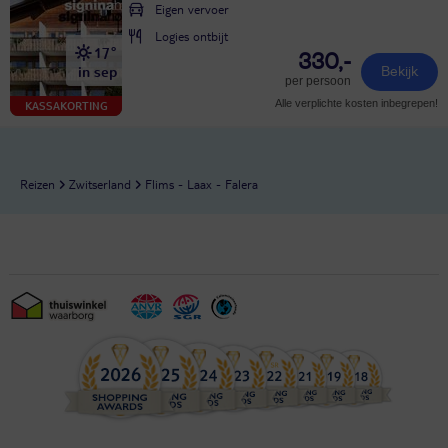
Eigen vervoer
Logies ontbijt
17°
330,-
in sep
Bekijk
per persoon
Alle verplichte kosten inbegrepen!
KASSAKORTING
Reizen
Zwitserland
Flims - Laax - Falera