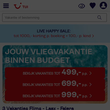
LIVE HAPPY SALE:
tot 1000,- korting p. boeking + 100,- p. kind
JOUW VLIEGVAKANTIE
BINNEN BUDGET
499,-
BEKIJK VAKANTIES TOT
p.p.
699,-
BEKIJK VAKANTIES TOT
p.p.
999,-
BEKIJK VAKANTIES TOT
p.p.
3 Vakanties Flims - Laax - Falera