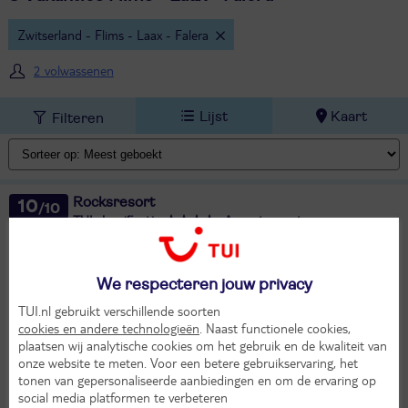
Zwitserland - Flims - Laax - Falera
2 volwassenen
Lijst
Kaart
Filteren
Rocksresort
10
TUI classificatie
Appartementen
Uitstekend
Zwitserland
Flims - Laax - Falera
Graubünden
Laax
Ma 21 sep 2026
We respecteren jouw privacy
4 dagen (3 nachten)
TUI.nl gebruikt verschillende soorten
Eigen vervoer
cookies en andere technologieën
. Naast functionele cookies,
plaatsen wij analytische cookies om het gebruik en de kwaliteit van
Logies
onze website te meten. Voor een betere gebruikservaring, het
17°
807,-
tonen van gepersonaliseerde aanbiedingen en om de ervaring op
in sep
Bekijk
per app./bungalow
social media platformen te verbeteren