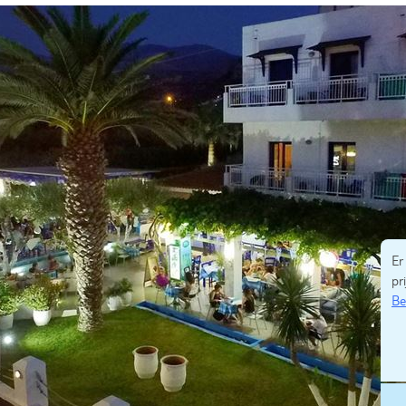
Er
pri
Be