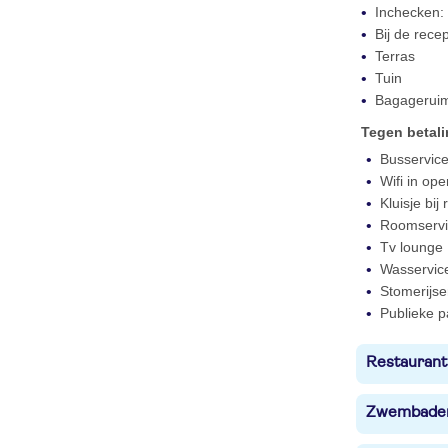
Inchecken: 
Bij de rece
Terras
Tuin
Bagagerui
Tegen betal
Busservic
Wifi in op
Kluisje bij
Roomservi
Tv lounge
Wasservic
Stomerijse
Publieke p
Restaurant
Zwembade