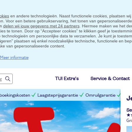
okies
en andere technologieën. Naast functionele cookies, plaatsen wij
ten. Voor een betere gebruikservaring, het tonen van gepersonaliseerd
en
delen wij jouw gegevens met 24 partners
. Hiermee maken we het der
s te tonen. Door op “Accepteer cookies” te klikken geef je toestemmin
technologieën om persoonlijke data te verzamelen. Je kunt je toestem
eigeren” plaatsen wij enkel noodzakelijke technische, functionele en bep
ake van gepersonaliseerde content.
Meer informatie
TUI Extra's
Service & Contact
 boekingskosten
Laagsteprijsgarantie
Omruilgarantie
Slim
J
Se
Gr