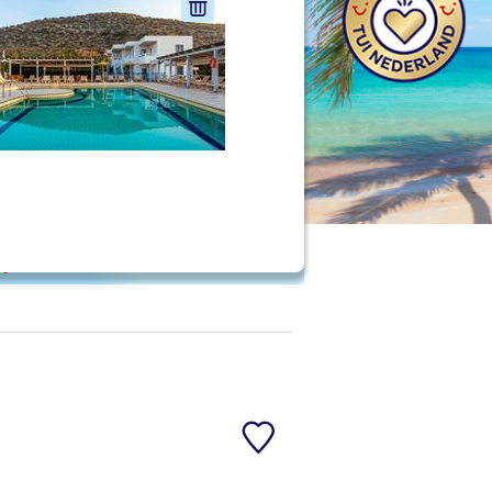
nd jouw ideale vakantie
Zoeken
 p. kind