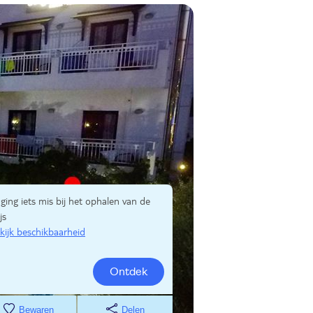
 ging iets mis bij het ophalen van de
js
kijk beschikbaarheid
Ontdek
Bewaren
Delen