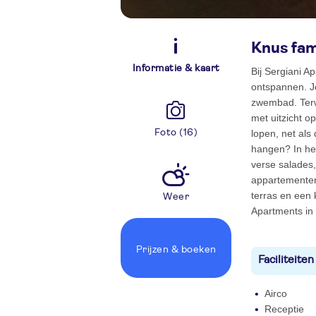
Knus fam
Informatie & kaart
Bij Sergiani A
ontspannen. Je
zwembad. Terwi
met uitzicht o
Foto (16)
lopen, net als 
hangen? In het
verse salades,
appartementen 
terras en een 
Weer
Apartments in 
Prijzen
& boeken
Faciliteiten
Airco
Receptie