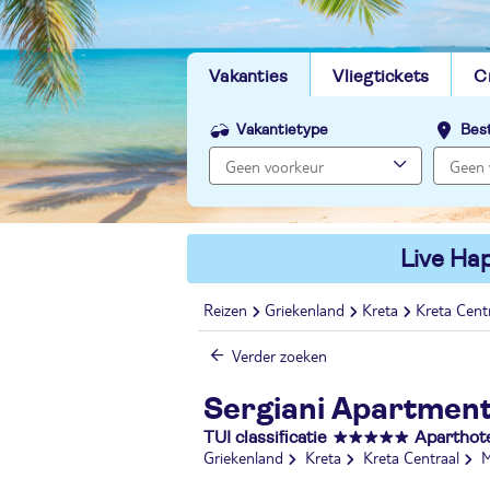
Vakanties
Vliegtickets
C
Vakantietype
Bes
Live Hap
Reizen
Griekenland
Kreta
Kreta Cent
Verder zoeken
Sergiani Apartmen
TUI classificatie
Aparthot
Griekenland
Kreta
Kreta Centraal
M