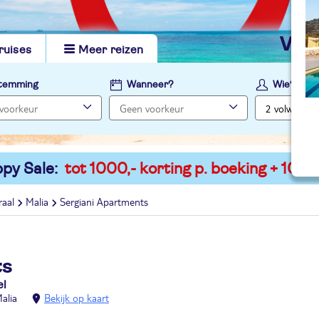
vi
ruises
Meer reizen
temming
Wanneer?
Wie?
py Sale:
tot 1000,- korting p. boeking + 100,-
raal
Malia
Sergiani Apartments
ts
el
alia
Bekijk op kaart