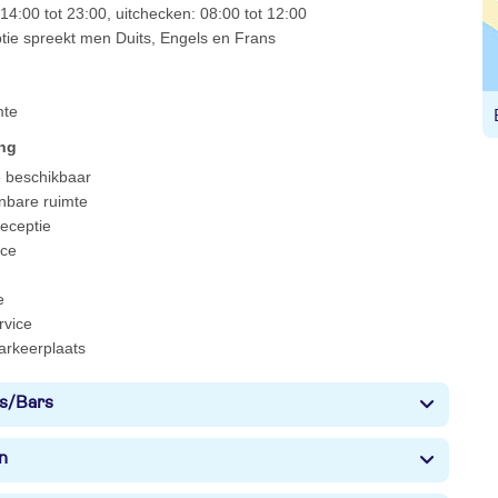
14:00 tot 23:00, uitchecken: 08:00 tot 12:00
ptie spreekt men Duits, Engels en Frans
mte
ing
e beschikbaar
enbare ruimte
 receptie
ce
e
rvice
arkeerplaats
s/Bars
n