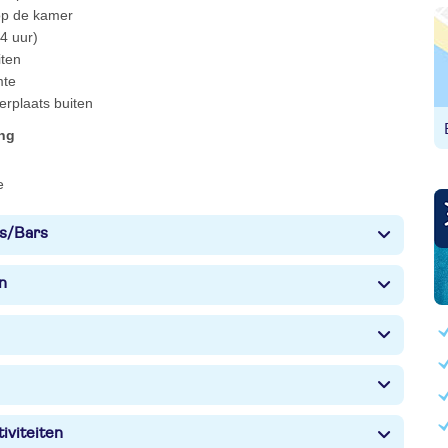
 op de kamer
4 uur)
eiten
mte
erplaats buiten
ing
e
s/Bars
n
iviteiten