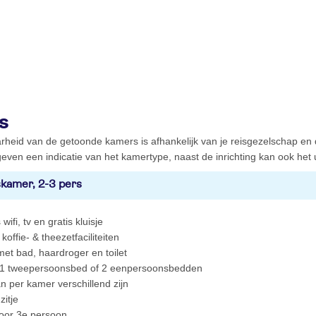
s
rheid van de getoonde kamers is afhankelijk van je reisgezelschap en
even een indicatie van het kamertype, naast de inrichting kan ook het ui
kamer, 2-3 pers
 wifi, tv en gratis kluisje
koffie- & theezetfaciliteiten
et bad, haardroger en toilet
1 tweepersoonsbed of 2 eenpersoonsbedden
n per kamer verschillend zijn
zitje
voor 3e persoon