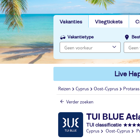
Vakanties
Vliegtickets
C
Vakantietype
Bes
Live Hap
Reizen
Cyprus
Oost-Cyprus
Protaras
Verder zoeken
TUI BLUE Atl
TUI classificatie
Cyprus
Oost-Cyprus
P