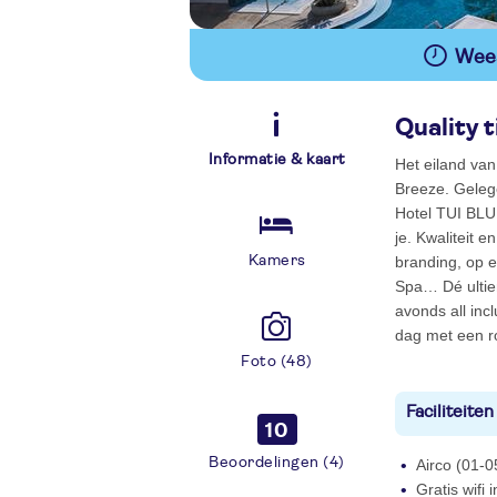
Wees
Quality 
Informatie & kaart
Het eiland van
Breeze. Geleg
Hotel TUI BLU
je. Kwaliteit e
Kamers
branding, op e
Spa… Dé ultie
avonds all inc
dag met een r
Foto (48)
Faciliteiten
10
Beoordelingen (4)
Airco (01-0
Gratis wifi