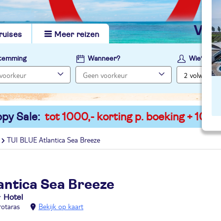
vi
ruises
Meer reizen
temming
Wanneer?
Wie?
py Sale:
tot 1000,- korting p. boeking + 100,-
TUI BLUE Atlantica Sea Breeze
antica Sea Breeze
Hotel
rotaras
Bekijk op kaart