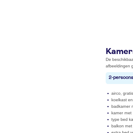
Kamer
De beschikbaa
afbeeldingen g
2-persoons
airco, gratis
koelkast en 
badkamer m
kamer met 
type bed ka
balkon met 
extra bed 