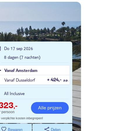
Do 17 sep 2026
8 dagen (7 nachten)
Vanaf Amsterdam
Vanaf Dusseldorf
+ 424,-
p.p.
All Inclusive
323
,-
Alle prijzen
r persoon
e verplichte kosten inbegrepen!
Bewaren
Delen