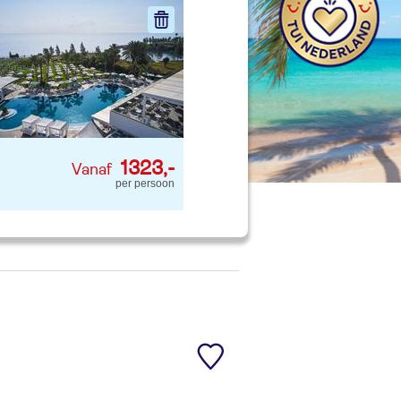
nd jouw ideale vakantie
Zoeken
1323,-
per persoon
 p. kind