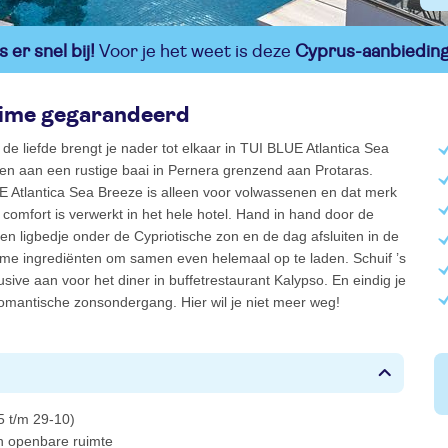
 er snel bij!
Voor je het weet is deze
Cyprus-aanbiedin
time gegarandeerd
 de liefde brengt je nader tot elkaar in TUI BLUE Atlantica Sea
en aan een rustige baai in Pernera grenzend aan Protaras.
E Atlantica Sea Breeze is alleen voor volwassenen en dat merk
n comfort is verwerkt in het hele hotel. Hand in hand door de
en ligbedje onder de Cypriotische zon en de dag afsluiten in de
me ingrediënten om samen even helemaal op te laden. Schuif ’s
lusive aan voor het diner in buffetrestaurant Kalypso. En eindig je
omantische zonsondergang. Hier wil je niet meer weg!
5 t/m 29-10)
 in openbare ruimte