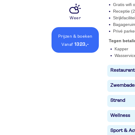
Gratis wifi
Receptie (2
Strijkfacilit
Weer
Bagagerui
Privé parke
Prijzen
& boeken
Tegen betal
1323,-
vanaf
Kapper
Wasservic
Restaurant
Zwembade
Strand
Wellness
Sport & Act