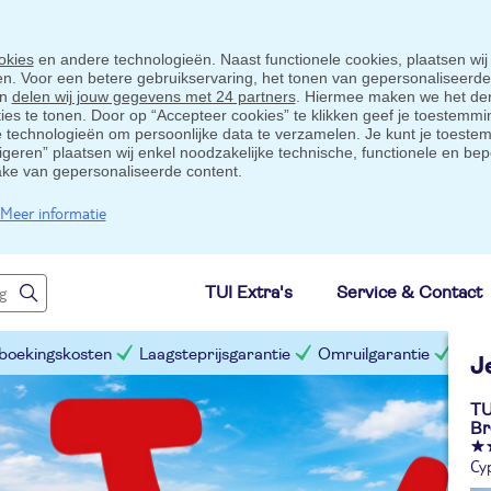
okies
en andere technologieën. Naast functionele cookies, plaatsen wij
ten. Voor een betere gebruikservaring, het tonen van gepersonaliseerd
en
delen wij jouw gegevens met 24 partners
. Hiermee maken we het der
s te tonen. Door op “Accepteer cookies” te klikken geef je toestemmin
technologieën om persoonlijke data te verzamelen. Je kunt je toestem
eigeren” plaatsen wij enkel noodzakelijke technische, functionele en bep
ake van gepersonaliseerde content.
Meer informatie
TUI Extra's
Service & Contact
 boekingskosten
Laagsteprijsgarantie
Omruilgarantie
Slim
J
TU
Br
Cy