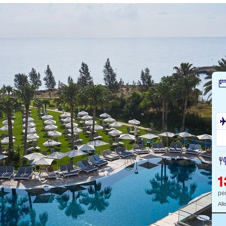
1
pe
All