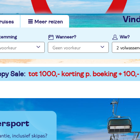
vi
ruises
Meer reizen
temming
Wanneer?
Wie?
py Sale:
tot 1000,- korting p. boeking + 100,-
ersport
tie, inclusief skipas?