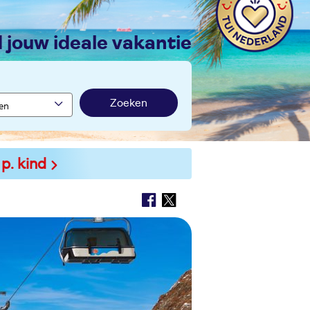
nd jouw ideale vakantie
Zoeken
 p. kind