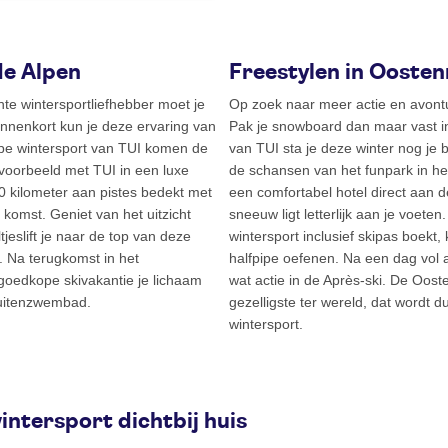
de Alpen
Freestylen in Oosten
te wintersportliefhebber moet je
Op zoek naar meer actie en avont
nnenkort kun je deze ervaring van
Pak je snowboard dan maar vast i
ope wintersport van TUI komen de
van TUI sta je deze winter nog je
bijvoorbeeld met TUI in een luxe
de schansen van het funpark in het 
 kilometer aan pistes bedekt met
een comfortabel hotel direct aan de
komst. Geniet van het uitzicht
sneeuw ligt letterlijk aan je voete
tjeslift je naar de top van deze
wintersport inclusief skipas boekt
. Na terugkomst in het
halfpipe oefenen. Na een dag vol ac
goedkope skivakantie je lichaam
wat actie in de Après-ski. De Oost
buitenzwembad.
gezelligste ter wereld, dat wordt
wintersport.
ntersport dichtbij huis