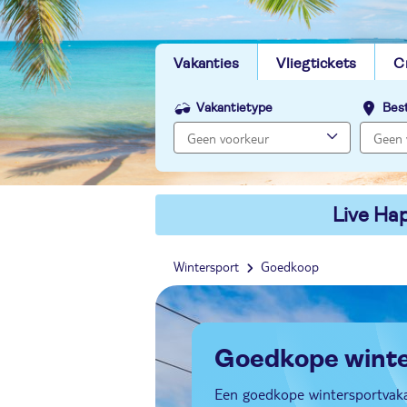
Vakanties
Vliegtickets
C
Vakantietype
Bes
Live Hap
Wintersport
Goedkoop
Goedkope wint
Een goedkope wintersportvakan