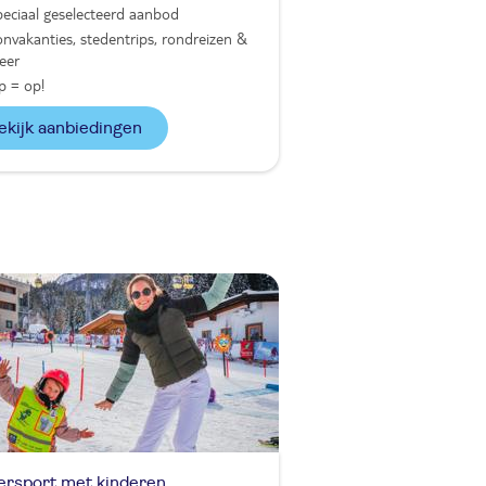
eciaal geselecteerd aanbod
nvakanties, stedentrips, rondreizen &
eer
p = op!
Bekijk aanbiedingen
ersport met kinderen