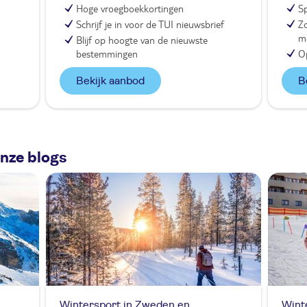
Hoge vroegboekkortingen
Sp
Schrijf je in voor de TUI nieuwsbrief
Zo
m
Blijf op hoogte van de nieuwste
bestemmingen
O
Bekijk aanbod
onze blogs
Wintersport in Zweden en
Wint