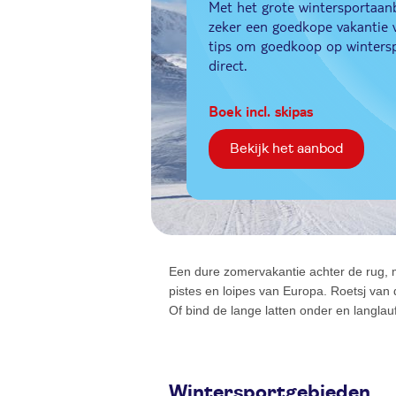
Met het grote wintersportaanb
zeker een goedkope vakantie v
tips om goedkoop op wintersp
direct.
Boek incl. skipas
Bekijk het aanbod
Een dure zomervakantie achter de rug, m
pistes en loipes van Europa. Roetsj van 
Of bind de lange latten onder en langlau
Wintersportgebieden