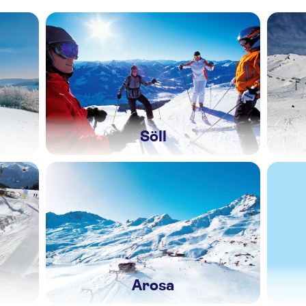
Söll
Arosa