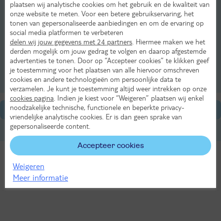
plaatsen wij analytische cookies om het gebruik en de kwaliteit van
kustlijn zo gemaakt. Voor een rustmomentje zijn de deuren van
onze website te meten. Voor een betere gebruikservaring, het
goede restaurants in de haven geopend voor een lekkere lunch of
tonen van gepersonaliseerde aanbiedingen en om de ervaring op
diner. En vergeet niet om ’s avonds wanneer de zon in de zee is
social media platformen te verbeteren
gezakt, enkele foto’s te maken van de prachtig verlichte
delen wij jouw gegevens met 24 partners
. Hiermee maken we het
vuurtoren.
derden mogelijk om jouw gedrag te volgen en daarop afgestemde
advertenties te tonen. Door op “Accepteer cookies” te klikken geef
je toestemming voor het plaatsen van alle hiervoor omschreven
Bekijk ons aanbod
cookies en andere technologieën om persoonlijke data te
verzamelen. Je kunt je toestemming altijd weer intrekken op onze
cookies pagina
. Indien je kiest voor “Weigeren” plaatsen wij enkel
noodzakelijke technische, functionele en beperkte privacy-
Algemene informatie
vriendelijke analytische cookies. Er is dan geen sprake van
gepersonaliseerde content.
Stranden in Chipiona
Accepteer cookies
Weigeren
Bekijk ons aanbod
Meer informatie