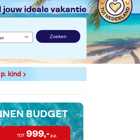
nd jouw ideale vakantie
Zoeken
 p. kind
INNEN BUDGET
999,-
TOT
p.p.