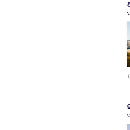
8
V
V