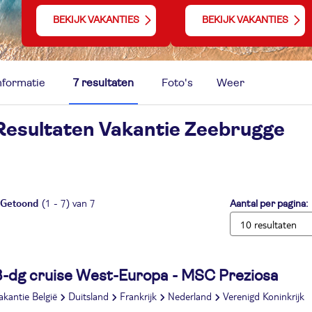
BEKIJK VAKANTIES
BEKIJK VAKANTIES
nformatie
7 resultaten
Foto's
Weer
Resultaten Vakantie
Zeebrugge
Getoond
(1 - 7) van 7
Aantal per pagina:
8-dg cruise West-Europa - MSC Preziosa
akantie België
Duitsland
Frankrijk
Nederland
Verenigd Koninkrijk