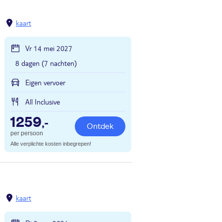
kaart
Vr 14 mei 2027
8 dagen (7 nachten)
Eigen vervoer
All Inclusive
1259
,-
Ontdek
per persoon
Alle verplichte kosten inbegrepen!
kaart