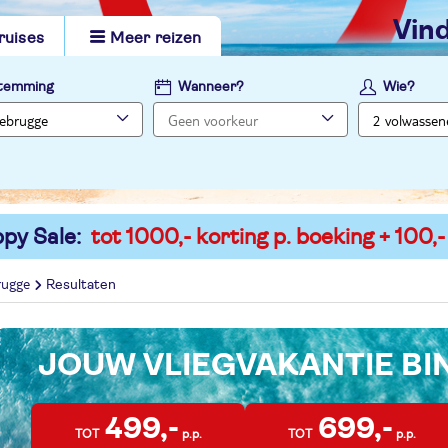
vi
ruises
Meer reizen
temming
Wanneer?
Wie?
py Sale:
tot 1000,- korting p. boeking + 100,-
rugge
Resultaten
JOUW VLIEGVAKANTIE B
499,-
699,-
TOT
p.p.
TOT
p.p.