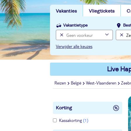
Vakanties
Vliegtickets
C
Vakantietype
Bes
Verwijder alle keuzes
Live Hap
Reizen
België
West-Vlaanderen
Zeeb
Korting
Kassakorting
(1)