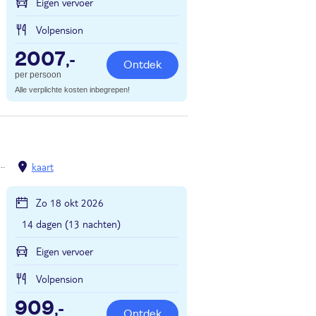
Eigen vervoer
Volpension
2007
,-
Ontdek
per persoon
Alle verplichte kosten inbegrepen!
kaart
Zo 18 okt 2026
14 dagen (13 nachten)
Eigen vervoer
Volpension
909
,-
Ontdek