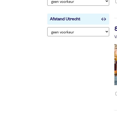
Afstand Utrecht
8
V