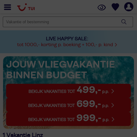
LIVE HAPPY SALE:
tot 1000,- korting p. boeking + 100,- p. kind
JOUW VLIEGVAKANTIE
BINNEN BUDGET
499,-
BEKIJK VAKANTIES TOT
p.p.
699,-
BEKIJK VAKANTIES TOT
p.p.
999,-
BEKIJK VAKANTIES TOT
p.p.
1 Vakantie Linz