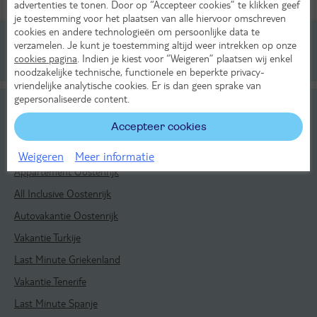
advertenties te tonen. Door op “Accepteer cookies” te klikken geef
Alle verplichte kosten inbegrepen!
KASSAKORTING
je toestemming voor het plaatsen van alle hiervoor omschreven
cookies en andere technologieën om persoonlijke data te
verzamelen. Je kunt je toestemming altijd weer intrekken op onze
cookies pagina
. Indien je kiest voor “Weigeren” plaatsen wij enkel
Reizen
Oostenrijk
Oberösterreich
Linz
noodzakelijke technische, functionele en beperkte privacy-
vriendelijke analytische cookies. Er is dan geen sprake van
gepersonaliseerde content.
Bekijk ook
Accepteer cookies
Wintersport Oostenrijk
Vakantie Oostenrijk
Weigeren
Meer informatie
Appartement Oostenrijk
All Inclusive Oostenrijk
Autovakantie Oostenrijk
Vakantie Turkije
Last Minute Griekenland
Vakantie Tenerife
Last Minute Spanje