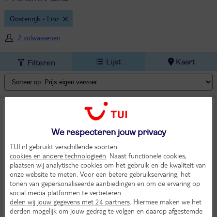
Oostenrijk - Linz
2 volwassenen
Lijst
Kaart
Filteren
8/9/10-daagse fietsreis Passau-Wenen
9,6
Uitstekend
We respecteren jouw privacy
Individuele rondreis Duitsland
Oostenrijk
TUI.nl gebruikt verschillende soorten
Vr 2 okt 2026
cookies en andere technologieën
. Naast functionele cookies,
8 dagen (7 nachten)
plaatsen wij analytische cookies om het gebruik en de kwaliteit van
Eigen vervoer
onze website te meten. Voor een betere gebruikservaring, het
tonen van gepersonaliseerde aanbiedingen en om de ervaring op
Logies ontbijt
social media platformen te verbeteren
547,-
delen wij jouw gegevens met 24 partners
. Hiermee maken we het
Bekijk
per persoon
derden mogelijk om jouw gedrag te volgen en daarop afgestemde