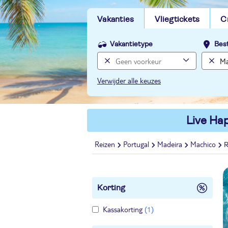
Vakanties
Vliegtickets
C
Vakantietype
Bes
Verwijder alle keuzes
Live Hap
Reizen
Portugal
Madeira
Machico
R
Korting
Kassakorting
(1)