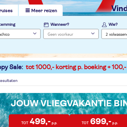
vi
ruises
Meer reizen
temming
Wanneer?
Wie?
py Sale:
tot 1000,- korting p. boeking + 100,-
esultaten
JOUW VLIEGVAKANTIE B
499,-
699,-
TOT
p.p.
TOT
p.p.