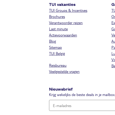
TUI vakanties
G
TUI Groups & Incentives
T
Brochures
On
Verantwoorder reizen
Ex
Last minute
Go
Actievoorwaarden
Ve
Blog
A
Sitemap
Pa
TUI België
Lu
Vi
Reisbureau
Be
Veelgestelde vragen
Nieuwsbrief
Krijg wekelijks de beste deals in je mailbox