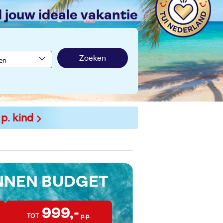
nd jouw ideale vakantie
Zoeken
 p. kind
INNEN BUDGET
999,-
TOT
p.p.