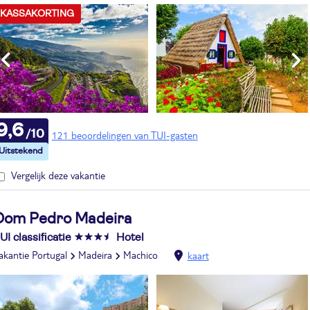
KASSAKORTING
9,6
121 beoordelingen van TUI-gasten
Vergelijk deze vakantie
Dom Pedro Madeira
UI classificatie
Hotel
akantie Portugal
Madeira
Machico
kaart