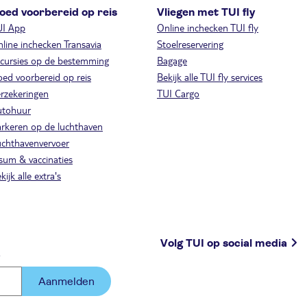
oed voorbereid op reis
Vliegen met TUI fly
UI App
Online inchecken TUI fly
line inchecken Transavia
Stoelreservering
cursies op de bestemming
Bagage
ed voorbereid op reis
Bekijk alle TUI fly services
rzekeringen
TUI Cargo
utohuur
rkeren op de luchthaven
chthavenvervoer
sum & vaccinaties
kijk alle extra's
Volg TUI op social media
.
Aanmelden