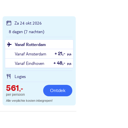
Za 24 okt 2026
8 dagen (7 nachten)
Vanaf Rotterdam
Vanaf Amsterdam
+ 21,-
p.p.
Vanaf Eindhoven
+ 48,-
p.p.
Logies
561
,-
Ontdek
per persoon
Alle verplichte kosten inbegrepen!