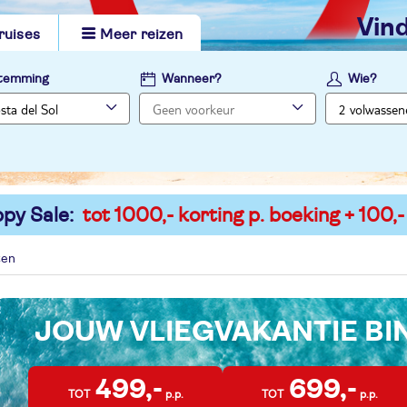
vi
ruises
Meer reizen
temming
Wanneer?
Wie?
py Sale:
tot 1000,- korting p. boeking + 100,-
ten
JOUW VLIEGVAKANTIE B
499,-
699,-
TOT
p.p.
TOT
p.p.