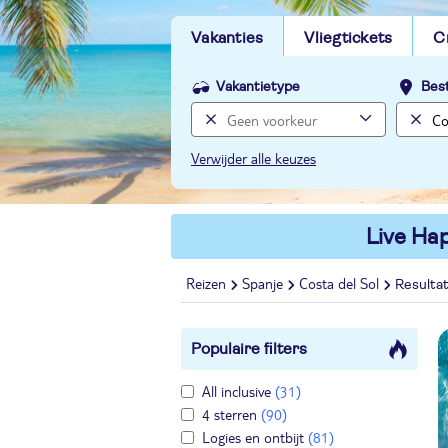
Vakanties
Vliegtickets
C
Vakantietype
Bes
Verwijder alle keuzes
Live Hap
Reizen
Spanje
Costa del Sol
Resulta
Populaire filters
All inclusive
(31)
4 sterren
(90)
Logies en ontbijt
(81)