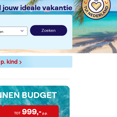
nd jouw ideale vakantie
Zoeken
 p. kind
INNEN BUDGET
999,-
TOT
p.p.