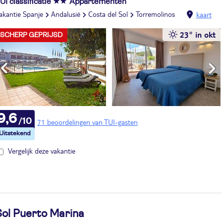
UI classificatie
Appartementen
akantie Spanje
Andalusië
Costa del Sol
Torremolinos
kaart
23° in okt
SCHERP GEPRIJSD
9,6
71 beoordelingen van TUI-gasten
Vergelijk deze vakantie
Sol Puerto Marina