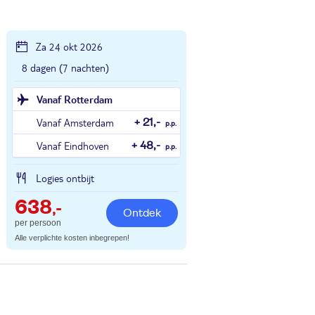
Za 24 okt 2026
8 dagen (7 nachten)
Vanaf Rotterdam
Vanaf Amsterdam
+ 21,-
p.p.
Vanaf Eindhoven
+ 48,-
p.p.
Logies ontbijt
638
,-
Ontdek
per persoon
Alle verplichte kosten inbegrepen!