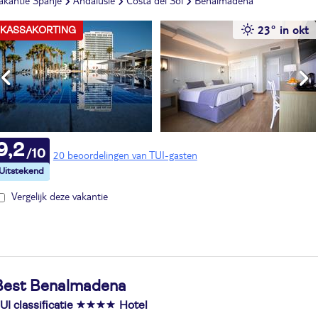
akantie Spanje
Andalusië
Costa del Sol
Benalmádena
23° in okt
KASSAKORTING
9,2
20 beoordelingen van TUI-gasten
Vergelijk deze vakantie
Best Benalmadena
UI classificatie
Hotel