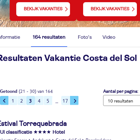
BEKIJK VAKANTIES
BEKIJK VAKANTIES
nformatie
164 resultaten
Foto's
Video
Resultaten Vakantie
Costa del Sol
Getoond
(21 - 30) van 164
Aantal per pagina:
3
1
2
4
5
17
Estival Torrequebrada
UI classificatie
Hotel