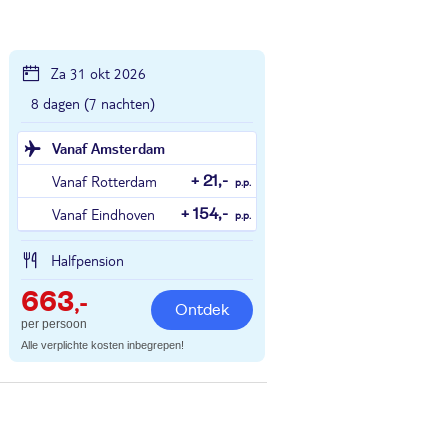
Za 31 okt 2026
8 dagen (7 nachten)
Vanaf Amsterdam
Vanaf Rotterdam
+ 21,-
p.p.
Vanaf Eindhoven
+ 154,-
p.p.
Halfpension
663
,-
Ontdek
per persoon
Alle verplichte kosten inbegrepen!