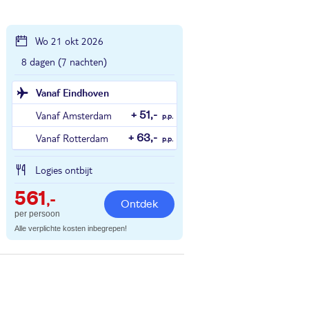
Wo 21 okt 2026
8 dagen (7 nachten)
Vanaf Eindhoven
Vanaf Amsterdam
+ 51,-
p.p.
Vanaf Rotterdam
+ 63,-
p.p.
Logies ontbijt
561
,-
Ontdek
per persoon
Alle verplichte kosten inbegrepen!