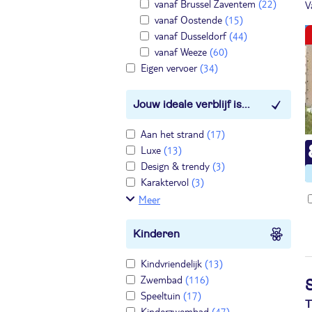
vanaf Brussel Zaventem
(22)
V
vanaf Oostende
(15)
vanaf Dusseldorf
(44)
vanaf Weeze
(60)
Eigen vervoer
(34)
Jouw ideale verblijf is...
Aan het strand
(17)
Luxe
(13)
Design & trendy
(3)
Karaktervol
(3)
Meer
Kinderen
Kindvriendelijk
(13)
Zwembad
(116)
S
Speeltuin
(17)
T
Kinderzwembad
(47)