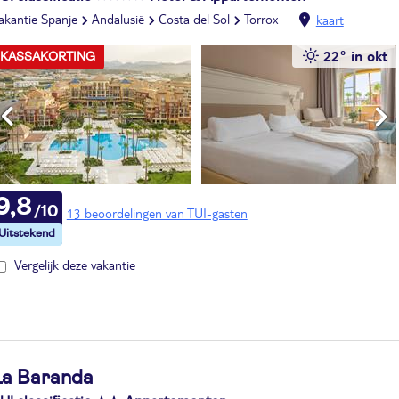
akantie Spanje
Andalusië
Costa del Sol
Torrox
kaart
22° in okt
KASSAKORTING
9,8
13 beoordelingen van TUI-gasten
Vergelijk deze vakantie
La Baranda