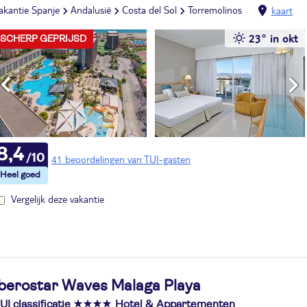
akantie Spanje
Andalusië
Costa del Sol
Torremolinos
kaart
23° in okt
SCHERP GEPRIJSD
8,4
41 beoordelingen van TUI-gasten
Vergelijk deze vakantie
Iberostar Waves Malaga Playa
UI classificatie
Hotel & Appartementen