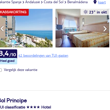
akantie Spanje
Andalusië
Costa del Sol
Benalmádena
kaart
23° in okt
KASSAKORTING
8,4
62 beoordelingen van TUI-gasten
Vergelijk deze vakantie
ol Principe
UI classificatie
Hotel