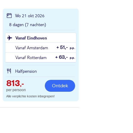
Wo 21 okt 2026
8 dagen (7 nachten)
Vanaf Eindhoven
Vanaf Amsterdam
+ 51,-
p.p.
Vanaf Rotterdam
+ 63,-
p.p.
Halfpension
813
,-
Ontdek
per persoon
Alle verplichte kosten inbegrepen!