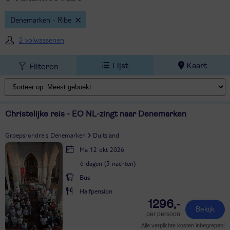
Denemarken - Ribe
2 volwassenen
Lijst
Kaart
Filteren
Christelijke reis - EO NL-zingt naar Denemarken
Groepsrondreis Denemarken
Duitsland
Ma 12 okt 2026
6 dagen (5 nachten)
Bus
Halfpension
1296,-
Bekijk
per persoon
Alle verplichte kosten inbegrepen!