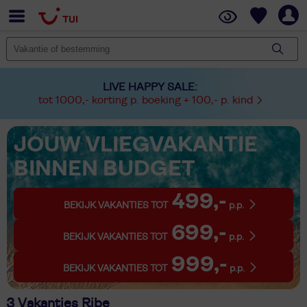
LIVE HAPPY SALE:
tot 1000,- korting p. boeking + 100,- p. kind
JOUW VLIEGVAKANTIE
BINNEN BUDGET
499,-
BEKIJK VAKANTIES TOT
p.p.
699,-
BEKIJK VAKANTIES TOT
p.p.
999,-
BEKIJK VAKANTIES TOT
p.p.
3 Vakanties Ribe