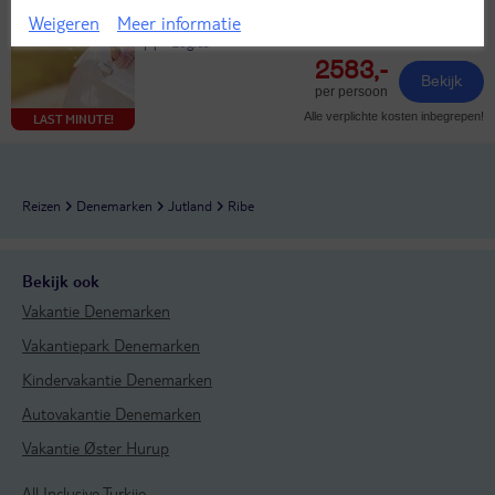
Eigen vervoer
Weigeren
Meer informatie
Logies
2583,-
Bekijk
per persoon
Alle verplichte kosten inbegrepen!
LAST MINUTE!
Reizen
Denemarken
Jutland
Ribe
Bekijk ook
Vakantie Denemarken
Vakantiepark Denemarken
Kindervakantie Denemarken
Autovakantie Denemarken
Vakantie Øster Hurup
All Inclusive Turkije