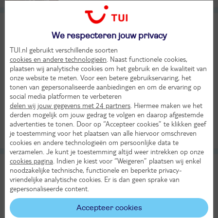
8-daagse rondreis Uitwaaien in
8
Denemarken
We respecteren jouw privacy
Heel goed
TUI.nl gebruikt verschillende soorten
Individuele rondreis Denemarken
cookies en andere technologieën
. Naast functionele cookies,
Di 1 sep 2026
plaatsen wij analytische cookies om het gebruik en de kwaliteit van
onze website te meten. Voor een betere gebruikservaring, het
8 dagen (7 nachten)
tonen van gepersonaliseerde aanbiedingen en om de ervaring op
Eigen vervoer
social media platformen te verbeteren
Logies ontbijt
delen wij jouw gegevens met 24 partners
. Hiermee maken we het
derden mogelijk om jouw gedrag te volgen en daarop afgestemde
915,-
Bekijk
advertenties te tonen. Door op “Accepteer cookies” te klikken geef
per persoon
je toestemming voor het plaatsen van alle hiervoor omschreven
Alle verplichte kosten inbegrepen!
LAST MINUTE!
cookies en andere technologieën om persoonlijke data te
verzamelen. Je kunt je toestemming altijd weer intrekken op onze
cookies pagina
. Indien je kiest voor “Weigeren” plaatsen wij enkel
15-daagse Familierondreis ontdek Scandinavië
noodzakelijke technische, functionele en beperkte privacy-
vriendelijke analytische cookies. Er is dan geen sprake van
Individuele rondreis Denemarken
Noorwegen
Zweden
gepersonaliseerde content.
Di 1 sep 2026
Accepteer cookies
15 dagen (14 nachten)