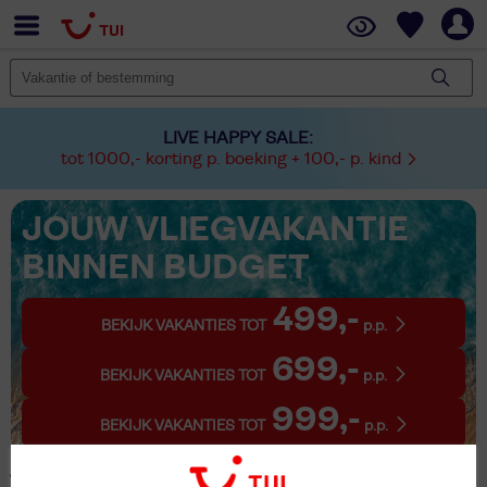
LIVE HAPPY SALE:
tot 1000,- korting p. boeking + 100,- p. kind
JOUW VLIEGVAKANTIE
BINNEN BUDGET
499,-
BEKIJK VAKANTIES TOT
p.p.
699,-
BEKIJK VAKANTIES TOT
p.p.
999,-
BEKIJK VAKANTIES TOT
p.p.
1 Vakantie Rouffach