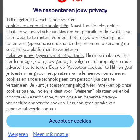
We respecteren jouw privacy
Frankrijk - Rouffach
TUI.nl gebruikt verschillende soorten
2 volwassenen
cookies en andere technologieën
. Naast functionele cookies,
plaatsen wij analytische cookies om het gebruik en de kwaliteit van
onze website te meten. Voor een betere gebruikservaring, het
Lijst
Kaart
Filteren
tonen van gepersonaliseerde aanbiedingen en om de ervaring op
social media platformen te verbeteren
delen wij jouw gegevens met 24 partners
. Hiermee maken we het
derden mogelijk om jouw gedrag te volgen en daarop afgestemde
advertenties te tonen. Door op “Accepteer cookies” te klikken geef
Domaine de Rouffach
je toestemming voor het plaatsen van alle hiervoor omschreven
TUI classificatie
Hotel
cookies en andere technologieën om persoonlijke data te
Frankrijk
Elzas
Rouffach
verzamelen. Je kunt je toestemming altijd weer intrekken op onze
cookies pagina
. Indien je kiest voor “Weigeren” plaatsen wij enkel
noodzakelijke technische, functionele en beperkte privacy-
vriendelijke analytische cookies. Er is dan geen sprake van
Er ging iets mis bij het ophalen van de prijs
gepersonaliseerde content.
Bekijk beschikbaarheid
Accepteer cookies
Weigeren
Meer informatie
Bekijk
KASSAKORTING